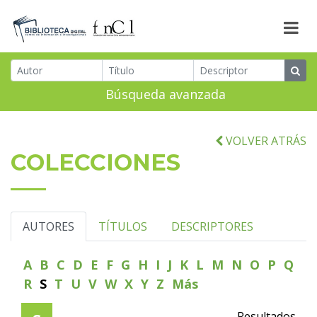
Búsqueda avanzada
VOLVER ATRÁS
COLECCIONES
AUTORES
TÍTULOS
DESCRIPTORES
A
B
C
D
E
F
G
H
I
J
K
L
M
N
O
P
Q
R
S
T
U
V
W
X
Y
Z
Más
Resultados