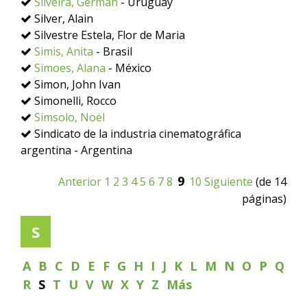
Silveira, Germán
- Uruguay
Silver, Alain
Silvestre Estela, Flor de Maria
Simis, Anita
- Brasil
Simoes, Alana
- México
Simon, John Ivan
Simonelli, Rocco
Simsolo, Noël
Sindicato de la industria cinematográfica
argentina - Argentina
9
Anterior
1
2
3
4
5
6
7
8
10
Siguiente
(de 14
páginas)
S
A
B
C
D
E
F
G
H
I
J
K
L
M
N
O
P
Q
R
S
T
U
V
W
X
Y
Z
Más