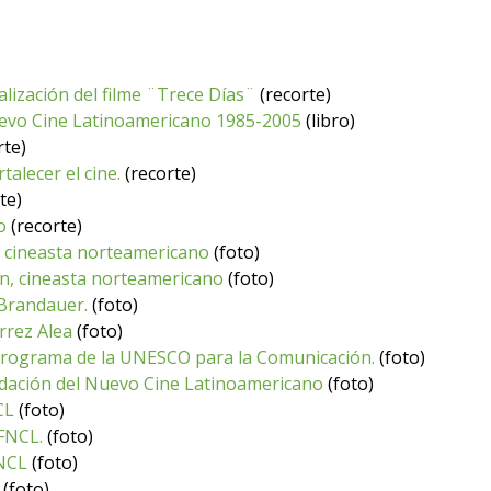
lización del filme ¨Trece Días¨
(recorte)
uevo Cine Latinoamericano 1985-2005
(libro)
rte)
alecer el cine.
(recorte)
te)
o
(recorte)
n, cineasta norteamericano
(foto)
son, cineasta norteamericano
(foto)
 Brandauer.
(foto)
rrez Alea
(foto)
el Programa de la UNESCO para la Comunicación.
(foto)
Fundación del Nuevo Cine Latinoamericano
(foto)
CL
(foto)
 FNCL.
(foto)
FNCL
(foto)
(foto)