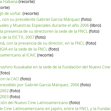
 La Habana
(recorte)
corte)
ó de soñar.
(recorte)
 con su presidente Gabriel García Márquez
(foto)
tivales y Muestras Especiales durante el año 2006
(libro)
 la presencia de su directoren la sede de la FNCL
(foto)
 de la EICTV, 2007
(foto)
á, con la presencia de su director, en la FNCL
(foto)
GIA en la sede de la FNCL
(foto)
oamericano al ICAIC
(recorte)
ushiro Kusakabe en la sede de la Fundación del Nuevo Cin
(foto)
con la CACI
(foto)
presidido por Gabriel García Márquez, 2006
(foto)
 2002
(foto)
 2003
(foto)
ción del Nuevo Cine Latinoamericano
(foto)
de Cine Latinoamericano en Japón, entre la FNCL y la Funda