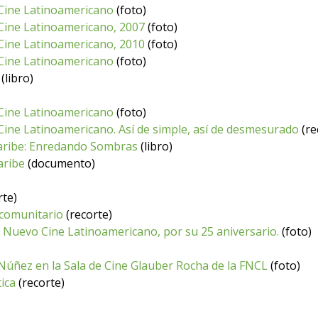
 Cine Latinoamericano
(foto)
 Cine Latinoamericano, 2007
(foto)
 Cine Latinoamericano, 2010
(foto)
 Cine Latinoamericano
(foto)
(libro)
 Cine Latinoamericano
(foto)
Cine Latinoamericano. Así de simple, así de desmesurado
(re
 Caribe: Enredando Sombras
(libro)
aribe
(documento)
rte)
 comunitario
(recorte)
 Nuevo Cine Latinoamericano, por su 25 aniversario.
(foto)
 Núñez en la Sala de Cine Glauber Rocha de la FNCL
(foto)
ica
(recorte)