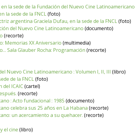
en la sede de la Fundación del Nuevo Cine Latinoamericano
n la sede de la FNCL
(foto)
ctriz argentina Graciela Dufau, en la sede de la FNCL
(foto)
dación del Nuevo Cine Latinoamericano
(documento)
no
(recorte)
o: Memorias XX Aniversario
(multimedia)
o… Sala Glauber Rocha: Programación
(recorte)
el Nuevo Cine Latinoamericano : Volumen I, II, III
(libro)
sede de la FNCL
(foto)
n del ICAIC
(cartel)
espués.
(recorte)
no : Acto fundacional : 1985
(documento)
cano celebra sus 25 años en La Habana
(recorte)
ano: un acercamiento a su quehacer.
(recorte)
y el cine
(libro)