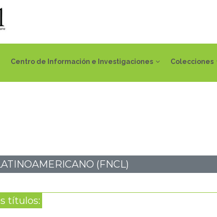
Centro de Información e Investigaciones
Colecciones
LATINOAMERICANO (FNCL)
 títulos: