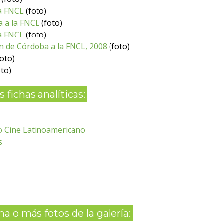
la FNCL
(foto)
a a la FNCL
(foto)
la FNCL
(foto)
ón de Córdoba a la FNCL, 2008
(foto)
oto)
to)
 fichas analíticas:
vo Cine Latinoamericano
s
a o más fotos de la galería: