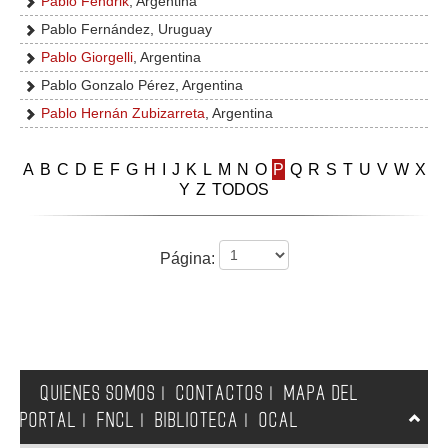
Pablo Fendrik
, Argentina
Pablo Fernández, Uruguay
Pablo Giorgelli
, Argentina
Pablo Gonzalo Pérez, Argentina
Pablo Hernán Zubizarreta
, Argentina
A
B
C
D
E
F
G
H
I
J
K
L
M
N
O
P
Q
R
S
T
U
V
W
X
Y
Z
TODOS
Página:
QUIENES SOMOS
CONTACTOS
MAPA DEL
|
|
PORTAL
FNCL
BIBLIOTECA
OCAL
|
|
|