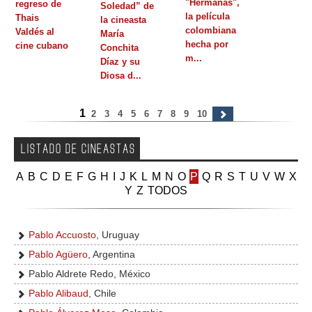
"Hermanas",
regreso de
Soledad” de
la película
Thais
GALERIA
la cineasta
colombiana
Valdés al
María
hecha por
cine cubano
Conchita
m...
Díaz y su
Diosa d...
1
2
3
4
5
6
7
8
9
10
LISTADO DE CINEASTAS
A
B
C
D
E
F
G
H
I
J
K
L
M
N
O
P
Q
R
S
T
U
V
W
X
Y
Z
TODOS
Pablo Accuosto
, Uruguay
Pablo Agüero
, Argentina
Pablo Aldrete Redo, México
Pablo Alibaud
, Chile