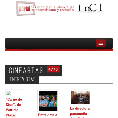
INICIO
FNCL
CINEASTAS
4770
PELICULAS
ENTREVISTAS
CINEASTAS
DOCUMENTALES
"Carne de
MUJERES
Dios", de
La directora
Patricio
panameña
AUDIOVISUAL INDIGENA Y COMUNITARIO
Entrevista a
Plaza: