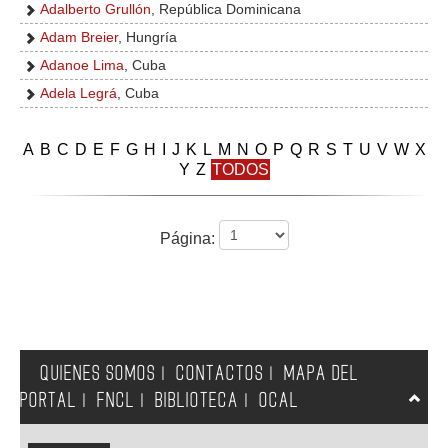
Adalberto Grullón
, República Dominicana
Adam Breier
, Hungría
Adanoe Lima
, Cuba
Adela Legrá
, Cuba
A
B
C
D
E
F
G
H
I
J
K
L
M
N
O
P
Q
R
S
T
U
V
W
X
Y
Z
TODOS
Página:
QUIENES SOMOS
CONTACTOS
MAPA DEL
|
|
PORTAL
FNCL
BIBLIOTECA
OCAL
|
|
|