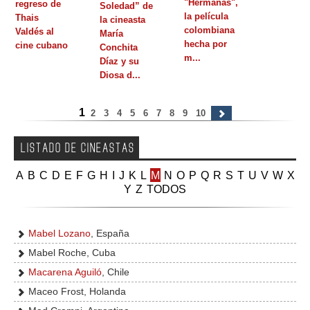
"Hermanas",
regreso de
Soledad” de
la película
Thais
GALERIA
la cineasta
colombiana
Valdés al
María
hecha por
cine cubano
Conchita
m...
Díaz y su
Diosa d...
1
2
3
4
5
6
7
8
9
10
LISTADO DE CINEASTAS
A
B
C
D
E
F
G
H
I
J
K
L
M
N
O
P
Q
R
S
T
U
V
W
X
Y
Z
TODOS
Mabel Lozano
, España
Mabel Roche, Cuba
Macarena Aguiló
, Chile
Maceo Frost, Holanda