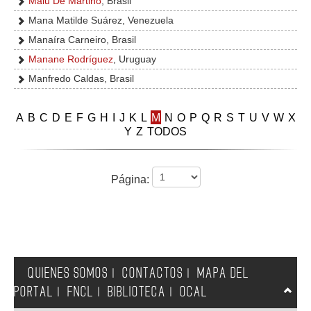
Malu De Martino
, Brasil
Mana Matilde Suárez, Venezuela
Manaíra Carneiro, Brasil
Manane Rodríguez
, Uruguay
Manfredo Caldas, Brasil
A
B
C
D
E
F
G
H
I
J
K
L
M
N
O
P
Q
R
S
T
U
V
W
X
Y
Z
TODOS
Página:
QUIENES SOMOS
CONTACTOS
MAPA DEL
|
|
PORTAL
FNCL
BIBLIOTECA
OCAL
|
|
|