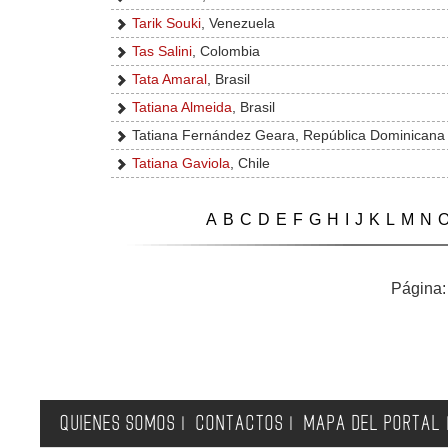
Tarik Souki
, Venezuela
Tas Salini
, Colombia
Tata Amaral
, Brasil
Tatiana Almeida
, Brasil
Tatiana Fernández Geara, República Dominicana
Tatiana Gaviola
, Chile
A
B
C
D
E
F
G
H
I
J
K
L
M
N
Página
QUIENES SOMOS
CONTACTOS
MAPA DEL PORTAL
|
|