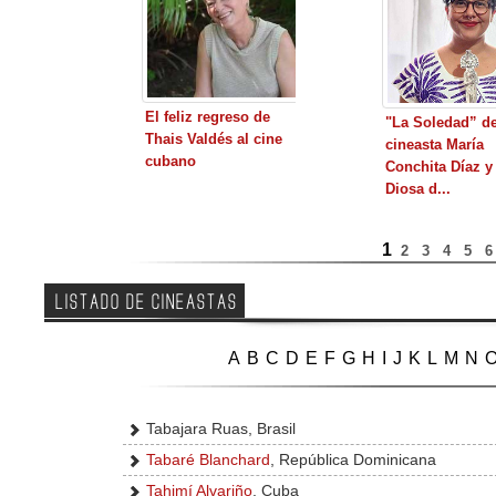
El feliz regreso de
"La Soledad” de
Thais Valdés al cine
cineasta María
cubano
Conchita Díaz y
Diosa d...
1
2
3
4
5
LISTADO DE CINEASTAS
A
B
C
D
E
F
G
H
I
J
K
L
M
N
Tabajara Ruas, Brasil
Tabaré Blanchard
, República Dominicana
Tahimí Alvariño
, Cuba