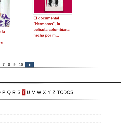
El documental
"Hermanas", la
película colombiana
 la
hecha por m...
 su
6
7
8
9
10
O
P
Q
R
S
T
U
V
W
X
Y
Z
TODOS