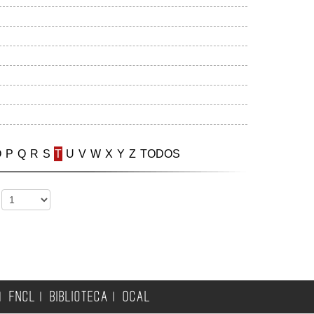
O
P
Q
R
S
T
U
V
W
X
Y
Z
TODOS
:
FNCL
BIBLIOTECA
OCAL
|
|
|