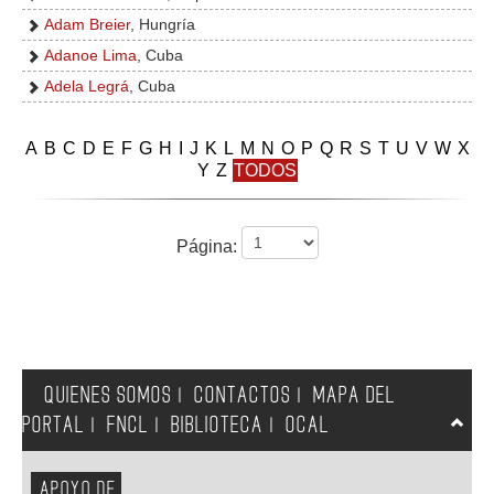
Adam Breier
, Hungría
Adanoe Lima
, Cuba
Adela Legrá
, Cuba
A
B
C
D
E
F
G
H
I
J
K
L
M
N
O
P
Q
R
S
T
U
V
W
X
Y
Z
TODOS
Página:
QUIENES SOMOS
CONTACTOS
MAPA DEL
|
|
PORTAL
FNCL
BIBLIOTECA
OCAL
|
|
|
APOYO DE