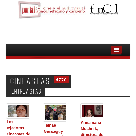
INICIO
FNCL
CINEASTAS
4770
PELICULAS
ENTREVISTAS
CINEASTAS
DOCUMENTALES
MUJERES
Las
Annamaría
Tamae
tejedoras
Muchnik,
Garateguy
AUDIOVISUAL INDIGENA Y COMUNITARIO
cineastas de
directora de