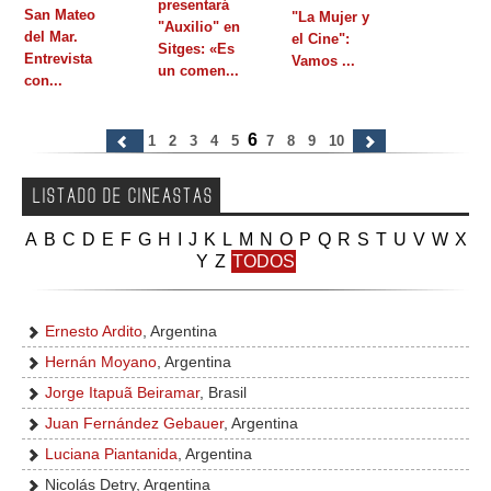
presentará
San Mateo
"La Mujer y
"Auxilio" en
GALERIA
del Mar.
el Cine":
Sitges: «Es
Entrevista
Vamos ...
un comen...
con...
6
1
2
3
4
5
7
8
9
10
LISTADO DE CINEASTAS
A
B
C
D
E
F
G
H
I
J
K
L
M
N
O
P
Q
R
S
T
U
V
W
X
Y
Z
TODOS
Ernesto Ardito
, Argentina
Hernán Moyano
, Argentina
Jorge Itapuã Beiramar
, Brasil
Juan Fernández Gebauer
, Argentina
Luciana Piantanida
, Argentina
Nicolás Detry, Argentina