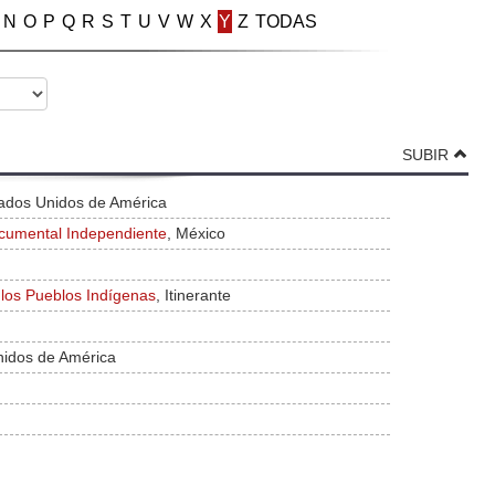
N
O
P
Q
R
S
T
U
V
W
X
Y
Z
TODAS
SUBIR
tados Unidos de América
cumental Independiente
, México
 los Pueblos Indígenas
, Itinerante
nidos de América