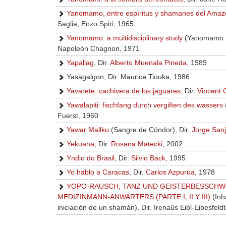
Yanomamo, entre espíritus y shamanes del Ama
Saglia, Enzo Spiri, 1965
Yanomamo: a multidisciplinary study
(Yanomamo: un
Napoleón Chagnon, 1971
Yapallag
, Dir.
Alberto Muenala Pineda
, 1989
Yasagalgon, Dir. Maurice Tiouka, 1986
Yavarete, cachivera de los jaguares
, Dir.
Vincent C
Yawalapiti: fischfang durch vergiften des wassers
Fuerst, 1960
Yawar Mallku
(Sangre de Cóndor), Dir.
Jorge Sanj
Yekuana
, Dir.
Rosana Matecki
, 2002
Yndio do Brasil
, Dir.
Silvio Back
, 1995
Yo hablo a Caracas
, Dir.
Carlos Azpurúa
, 1978
YOPO-RAUSCH, TANZ UND GEISTERBESSCHWO
MEDIZINMANN-ANWARTERS (PARTE I; II Y III)
(Inh
iniciación de un shamán), Dir. Irenaüs Eibl-Eibesfeld