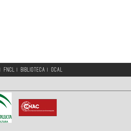
FNCL
BIBLIOTECA
OCAL
|
|
|