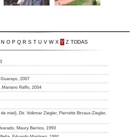
N
O
P
Q
R
S
T
U
V
W
X
Y
Z
TODAS
93
o Guarayo, 2007
s, Mariano Raffo, 2004
e miel), Dir. Volkmar Ziegler, Pierrette Birraux-Ziegler,
 Alvarado, Maury Barrios, 1993
ofleña, Eduardo Martínez, 1991