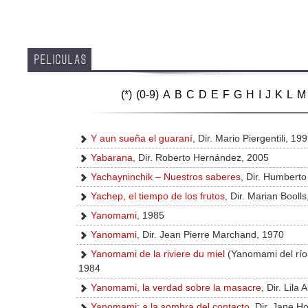
PELICULAS
(*)
(0-9)
A
B
C
D
E
F
G
H
I
J
K
L
M
Y aun sueña el guaraní
, Dir. Mario Piergentili, 19
Yabarana
, Dir. Roberto Hernández, 2005
Yachayninchik – Nuestros saberes
, Dir. Humbert
Yachep, el tiempo de los frutos
, Dir. Marian Booll
Yanomami
, 1985
Yanomami
, Dir. Jean Pierre Marchand, 1970
Yanomami de la riviere du miel
(Yanomami del río d
1984
Yanomami, la verdad sobre la masacre
, Dir. Lila
Yanomami: a la sombra del contacto
, Dir. Jane H