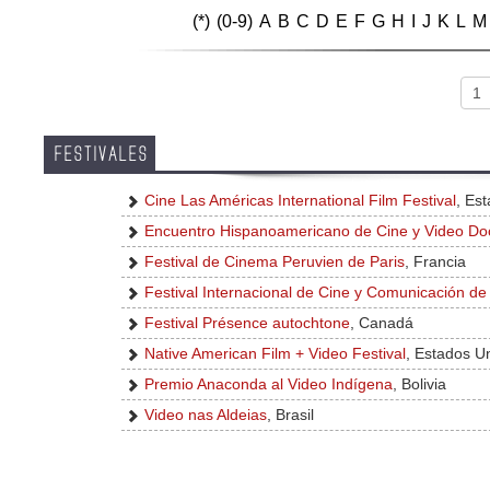
(*)
(0-9)
A
B
C
D
E
F
G
H
I
J
K
L
M
FESTIVALES
Cine Las Américas International Film Festival
, Es
Encuentro Hispanoamericano de Cine y Video Do
Festival de Cinema Peruvien de Paris
, Francia
Festival Internacional de Cine y Comunicación de
Festival Présence autochtone
, Canadá
Native American Film + Video Festival
, Estados U
Premio Anaconda al Video Indígena
, Bolivia
Video nas Aldeias
, Brasil