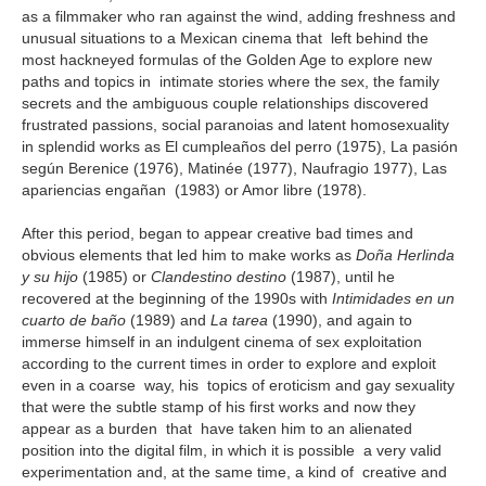
as a filmmaker who ran against the wind, adding freshness and
unusual situations to a Mexican cinema that left behind the
most hackneyed formulas of the Golden Age to explore new
paths and topics in intimate stories where the sex, the family
secrets and the ambiguous couple relationships discovered
frustrated passions, social paranoias and latent homosexuality
in splendid works as El cumpleaños del perro (1975), La pasión
según Berenice (1976), Matinée (1977), Naufragio 1977), Las
apariencias engañan (1983) or Amor libre (1978).
After this period, began to appear creative bad times and
obvious elements that led him to make works as
Doña Herlinda
y su hijo
(1985) or
Clandestino destino
(1987), until he
recovered at the beginning of the 1990s with
Intimidades en un
cuarto de baño
(1989) and
La tarea
(1990), and again to
immerse himself in an indulgent cinema of sex exploitation
according to the current times in order to explore and exploit
even in a coarse way, his topics of eroticism and gay sexuality
that were the subtle stamp of his first works and now they
appear as a burden that have taken him to an alienated
position into the digital film, in which it is possible a very valid
experimentation and, at the same time, a kind of creative and