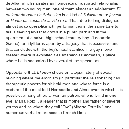
de Alba, which narrates an homosexual frustrated relationship
between two young men, one of them almost an adolescent,
El
malogrado amor de Sebastián
is a kind of
Sublime amor juvenil
or
Hombres, casos de la vida real
. That, due to long dialogues
almost soap opera-like with performances in the same tone to
tell a fleeting idyll that grows in a public park and in the
apartment of a naive high school country boy (Leonardo
Gaeno), an idyll turns apart by a tragedy that is excessive and
that concludes with the boy's ritual sacrifice in a gay movie
theater where is exhibited
Las apariencias engañan
, a place
where he is sodomized by several of the spectators.
Opposite to that,
El edén
shows an Utopian story of sexual
rejoicing where the eroticism (in particular the relationship) has
therapeutic powers for sick old men and whose farce is a
mixture of the most bold Hermosillo and Almodóvar, in which it is
possible, among other, a woman patron, who is blind in one
eye (María Rojo ), a leader that is mother and father of several
youths and to whom they call "Eva" (Alberto Estrella ) and
numerous verbal references to French films.