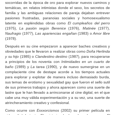
socorridas de la época de oro para explorar nuevos caminos y
GALERIA
temáticas, en relatos intimistas donde el sexo, los secretos de
familia y las ambiguas relaciones de pareja dejaban entrever
pasiones frustradas, paranoias sociales y homosexualismo
latente en espléndidas obras como
El cumpleaños del perro
(1975),
La pasión según Berenice
(1976),
Matinée
(1977),
Naufragio
(1977),
Las apariencias engañan
(1983) o
Amor libre
(1978).
Después en su cine empezaron a aparecer baches creativos y
obviedades que le llevaron a realizar obras como
Doña Herlinda
y su hijo
(1985) o
Clandestino destino
(1987), para recuperarse
a principios de los noventa con
Intimidades en un cuarto de
baño
(1989) y
La tarea
(1990), y de nuevo sumergirse en un
complaciente cine de destape acorde a los tiempos actuales
para explorar y explotar de manera incluso demasiado burda,
sus temas de erotismo y sexualidad gay que fueron el sello sutil
de sus primeros trabajos y ahora aparecen como una suerte de
lastre que le han llevado a arrinconarse al cine digital, en el que
cabe una muy válida experimentación y a su vez, una suerte de
atrincheramiento creativo y confesional.
Como ocurre con
Exxxorcismos
(2002) su primer película en