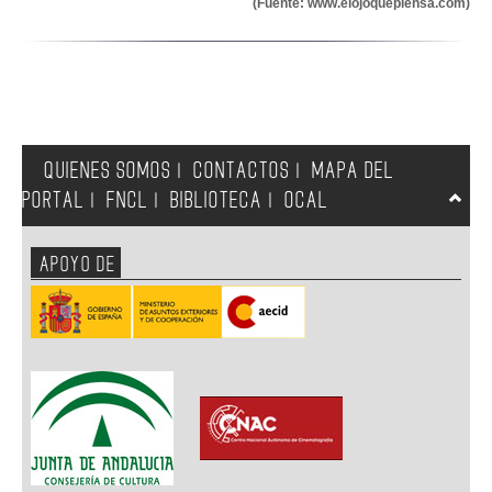
(Fuente: www.elojoquepiensa.com)
QUIENES SOMOS
CONTACTOS
MAPA DEL
|
|
PORTAL
FNCL
BIBLIOTECA
OCAL
|
|
|
APOYO DE