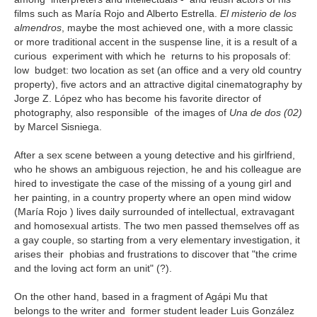
films such as María Rojo and Alberto Estrella.
El misterio de los
almendros
, maybe the most achieved one, with a more classic
or more traditional accent in the suspense line, it is a result of a
curious experiment with which he returns to his proposals of:
low budget: two location as set (an office and a very old country
property), five actors and an attractive digital cinematography by
Jorge Z. López who has become his favorite director of
photography, also responsible of the images of
Una de dos
(02)
by Marcel Sisniega.
After a sex scene between a young detective and his girlfriend,
who he shows an ambiguous rejection, he and his colleague are
hired to investigate the case of the missing of a young girl and
her painting, in a country property where an open mind widow
(María Rojo ) lives daily surrounded of intellectual, extravagant
and homosexual artists. The two men passed themselves off as
a gay couple, so starting from a very elementary investigation, it
arises their phobias and frustrations to discover that "the crime
and the loving act form an unit" (?).
On the other hand, based in a fragment of Agápi Mu that
belongs to the writer and former student leader Luis González