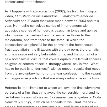
confessional entrenchment .
As it happens with
Exxxorcismo
s (2002), his first film in digital
video,
El misterio de los almendros
,
El malogrado amor de
Sebastián
and
El edén
that were made between 2003 and this
year, Hermosillo conceives stories of inner demons with
audacious scenes of homoerotic passion in tones and genres
which move themselves from the suspense thriller to the
melodrama, and from there to the farce, in which the
concessions are plentiful for the portrait of the homosexual
frustrated affairs, the flirtations with the gay porn, the dramatic
and excessive not very believable turns, and the portrait of a
new homosexual culture that covers equally intellectual spheres
as gyms or centers of sexual therapy where "sex is free. What
has to be paid is tenderness", with so uneven results that move
from the involuntary humor or the tear confession, to the valiant
and aggressive positions that are always admirable in his films.
Hermosillo, the filmmaker to whom we owe the first subversive
portraits of a film that try to avoid the censorship moral and he
revitalizes his own stories as:
Las apariencias engañan
or
Doña
Herlinda y su hijo
, in which he appeals to his usual friends –
among interpreters and intellectuals - and fetish actors of his