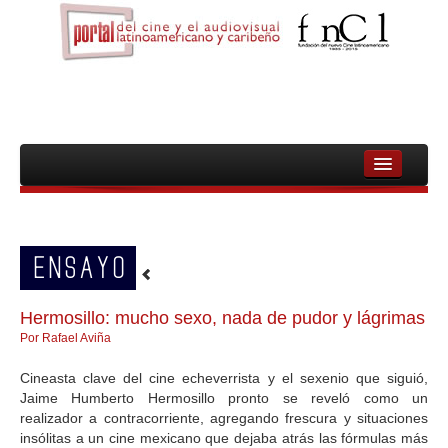
INICIO
FNCL
ENSAYO
PELICULAS
CINEASTAS
Hermosillo: mucho sexo, nada de pudor y lágrimas
Por Rafael Aviña
DOCUMENTALES
Cineasta clave del cine echeverrista y el sexenio que siguió,
MUJERES
Jaime Humberto Hermosillo pronto se reveló como un
realizador a contracorriente, agregando frescura y situaciones
AUDIOVISUAL INDIGENA Y COMUNITARIO
insólitas a un cine mexicano que dejaba atrás las fórmulas más