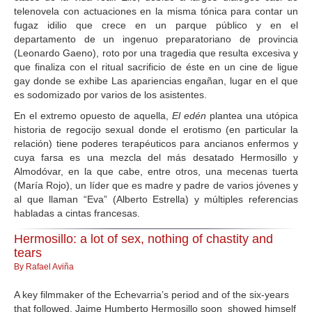
telenovela con actuaciones en la misma tónica para contar un
fugaz idilio que crece en un parque público y en el
departamento de un ingenuo preparatoriano de provincia
(Leonardo Gaeno), roto por una tragedia que resulta excesiva y
que finaliza con el ritual sacrificio de éste en un cine de ligue
gay donde se exhibe Las apariencias engañan, lugar en el que
es sodomizado por varios de los asistentes.
En el extremo opuesto de aquella,
El edén
plantea una utópica
historia de regocijo sexual donde el erotismo (en particular la
relación) tiene poderes terapéuticos para ancianos enfermos y
cuya farsa es una mezcla del más desatado Hermosillo y
Almodóvar, en la que cabe, entre otros, una mecenas tuerta
(María Rojo), un líder que es madre y padre de varios jóvenes y
al que llaman “Eva” (Alberto Estrella) y múltiples referencias
habladas a cintas francesas.
Hermosillo: a lot of sex, nothing of chastity and
tears
By Rafael Aviña
A key filmmaker of the Echevarria’s period and of the six-years
that followed, Jaime Humberto Hermosillo soon showed himself