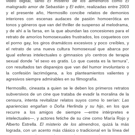
video digital, tanto
El misterio de los almendros
como
El
malogrado amor de Sebastián
y
El edén
, realizadas entre 2003
y el presente año, Hermosillo concibe relatos de demonios
interiores con escenas audaces de pasión homoerótica en
tonos y géneros que van del thriller de suspenso al melodrama,
y de ahí a la farsa, en la que abundan las concesiones para el
retrato de amoríos homosexuales frustrados, los coqueteos con
el porno gay, los giros dramáticos excesivos y poco creíbles, y
el retrato de una nueva cultura homosexual que abarca por
igual esferas intelectuales o gimnasios y/o centros de terapia
sexual donde “el sexo es gratis. Lo que cuesta es la ternura”,
con resultados tan disparejos que van del humor involuntario o
la confesión lacrimógena, a los planteamientos valientes y
agresivos siempre admirables en su filmografía.
Hermosillo, cineasta a quien se le deben los primeros retratos
subversivos de un cine que trataba de evadir la moralina de la
censura, intenta revitalizar relatos suyos como lo serían:
Las
apariencias engañan
o
Doña Herlinda y su hijo
, en los que
recurre a los amigos de siempre —entre intérpretes e
intelectuales—, y actores fetiche de su cine como María Rojo y
Alberto Estrella.
El misterio de los almendros
, quizá la más
lograda, con un acento más clásico o tradicional en la línea del