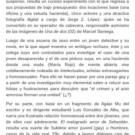
suspenso, resulta un curioso experimento con el que regresa a
sus propuestas de bajo presupuesto: dos locaciones base (una
oficina y una vetusta hacienda), cinco actores y una atractiva
fotografía digital a cargo de Jorge Z. López, quien se ha
convertido en su operador de cabecera, responsable asimismo
de las imágenes de
Una de dos
(02) de Marcel Sisniega.
Luego de una escena de sexo entre un joven detective y su
novia, en la que aquel muestra un ambiguo rechazo, éste y un
colega suyo son contratados para investigar el caso de una
joven desaparecida y el de una pintura suya, en una hacienda
donde una viuda (María Rojo) de mente abierta vive
cotidianamente rodeada de intelectuales, artistas extravagantes
y homosexuales. Para ello se hacen pasar por una pareja gay y
a partir de una investigación muy elemental salen a relucir sus
fobias y frustraciones para descubrir que “el crimen y el acto
amoroso forman una unidad” (¿?).
Por su parte, con base en un fragmento de Agápi Mu del
escritor y ex dirigente estudiantil Luis González de Alba, que
narra una frustrada relación homosexual entre dos jóvenes, uno
de ellos casi adolescente,
El malogrado amor de Sebastián
,
resulta una suerte de Sublime amor juvenil (gay) u Hombres,
casos de la vida real. Ello, debido a largos diálogos casi de