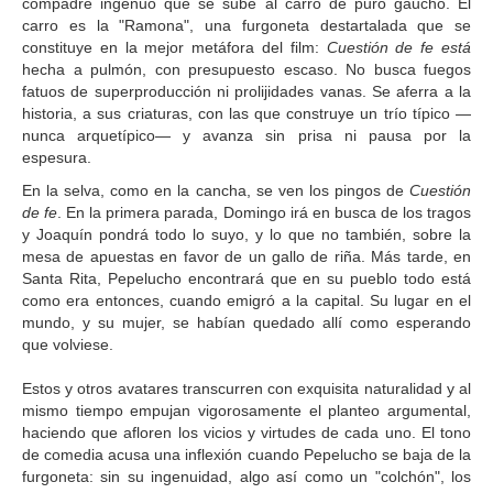
compadre ingenuo que se sube al carro de puro gaucho. El
carro es la "Ramona", una furgoneta destartalada que se
constituye en la mejor metáfora del film:
Cuestión de fe está
hecha a pulmón, con presupuesto escaso. No busca fuegos
fatuos de superproducción ni prolijidades vanas. Se aferra a la
historia, a sus criaturas, con las que construye un trío típico —
nunca arquetípico— y avanza sin prisa ni pausa por la
espesura.
En la selva, como en la cancha, se ven los pingos de
Cuestión
de fe
. En la primera parada, Domingo irá en busca de los tragos
y Joaquín pondrá todo lo suyo, y lo que no también, sobre la
mesa de apuestas en favor de un gallo de riña. Más tarde, en
Santa Rita, Pepelucho encontrará que en su pueblo todo está
como era entonces, cuando emigró a la capital. Su lugar en el
mundo, y su mujer, se habían quedado allí como esperando
que volviese.
Estos y otros avatares transcurren con exquisita naturalidad y al
mismo tiempo empujan vigorosamente el planteo argumental,
haciendo que afloren los vicios y virtudes de cada uno. El tono
de comedia acusa una inflexión cuando Pepelucho se baja de la
furgoneta: sin su ingenuidad, algo así como un "colchón", los