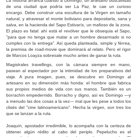
La historia arranca cuando a Domingo, un artesano buscavidas
de una ciudad que podría ser La Paz, le cae un curioso
encargo. Debe construir una escultura de la Virgen en tamaño
natural, y atravesar el monte boliviano para depositarla, sana y
salva, en la hacienda del Sapo Estivarís, un mafioso de la zona.
El plazo es fatal: ahí está el revólver que le obsequia el Sapo,
"para que no tenga que matar a un hombre desarmado si no
cumples con la entrega". Así queda planteada, simple y férrea,
la premisa de road-movie que dominará al relato. Pero el rigor
de Marcos Loayza sobresale mucho antes de ganar la ruta.
Magistrales travellings, con la cámara siempre en mano,
pasean al espectador por la intimidad de los preparativos del
viaje. A pura imagen, pues, se descubre en Domingo al
artesano en su dimensión más honda: el hombre que fabrica
sus propios medios de vida con sus manos. También es un
borrachín empedernido. Borracho y digno, así es Domingo —y
a menudo las dos cosas a la vez— mal que les pese a todos los
clisés del "cine latinoamericano". Hecha la virgen, son tres los
que se lanzan a la ruta.
Joaquín, apostador irredimible, lo acompaña con la certeza de
obtener algún rédito al cabo del periplo. Pepelucho es el