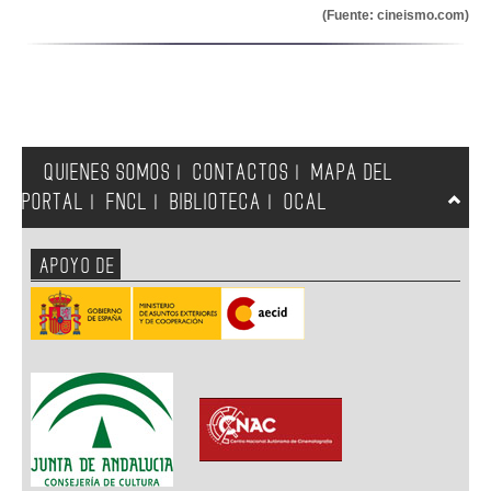
(Fuente: cineismo.com)
QUIENES SOMOS
CONTACTOS
MAPA DEL
|
|
PORTAL
FNCL
BIBLIOTECA
OCAL
|
|
|
APOYO DE