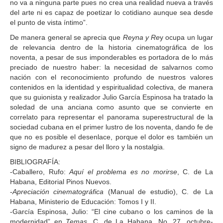
no va a ninguna parte pues no crea una realidad nueva a través
del arte ni es capaz de poetizar lo cotidiano aunque sea desde
el punto de vista íntimo”.
De manera general se aprecia que
Reyna y Re
y ocupa un lugar
de relevancia dentro de la historia cinematográfica de los
noventa, a pesar de sus imponderables es portadora de lo más
preciado de nuestro haber: la necesidad de salvarnos como
nación con el reconocimiento profundo de nuestros valores
contenidos en la identidad y espiritualidad colectiva, de manera
que su guionista y realizador Julio García Espinosa ha tratado la
soledad de una anciana como asunto que se convierte en
correlato para representar el panorama superestructural de la
sociedad cubana en el primer lustro de los noventa, dando fe de
que no es posible el desenlace, porque el dolor es también un
signo de madurez a pesar del lloro y la nostalgia.
BIBLIOGRAFÍA:
-Caballero, Rufo:
Aquí el problema es no morirse
, C. de La
Habana, Editorial Pinos Nuevos.
-
Apreciación cinematográfica
(Manual de estudio), C. de La
Habana, Ministerio de Educación: Tomos I y II.
-García Espinosa, Julio: “El cine cubano o los caminos de la
modernidad” en
Temas
, C. de La Habana, No. 27, octubre-