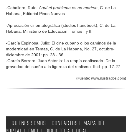
-Caballero, Rufo:
Aquí el problema es no morirse
, C. de La
Habana, Editorial Pinos Nuevos.
-Apreciación cinematográfica (studies handbook), C. de La
Habana, Ministerio de Educación: Tomos I y II.
-García Espinosa, Julio: El cine cubano o los caminos de la
modernidad en Temas, C. de La Habana, No. 27, octubre-
diciembre de 2001: pp. 28 - 36.
-García Borrero, Juan Antonio: La utopía confiscada. De la
gravedad del sueño a la ligereza del realismo. Ibid: pp. 17-27.
(Fuente: www.ilustrados.com)
QUIENES SOMOS
CONTACTOS
MAPA DEL
|
|
PORTAL
FNCL
BIBLIOTECA
OCAL
|
|
|