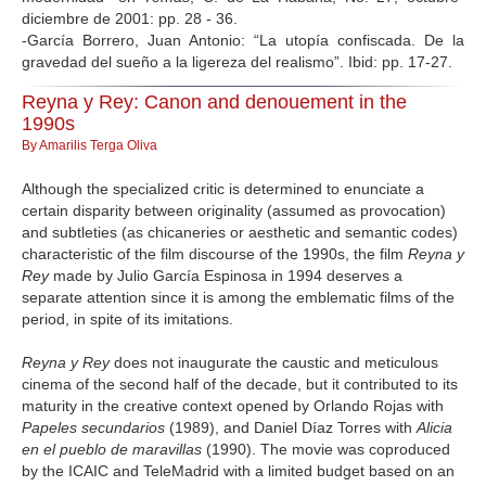
diciembre de 2001: pp. 28 - 36.
-García Borrero, Juan Antonio: “La utopía confiscada. De la
gravedad del sueño a la ligereza del realismo”. Ibid: pp. 17-27.
Reyna y Rey: Canon and denouement in the
1990s
By Amarilis Terga Oliva
Although the specialized critic is determined to enunciate a
certain disparity between originality (assumed as provocation)
and subtleties (as chicaneries or aesthetic and semantic codes)
characteristic of the film discourse of the 1990s, the film
Reyna y
Rey
made by Julio García Espinosa in 1994 deserves a
separate attention since it is among the emblematic films of the
period, in spite of its imitations.
Reyna y Rey
does not inaugurate the caustic and meticulous
cinema of the second half of the decade, but it contributed to its
maturity in the creative context opened by Orlando Rojas with
Papeles secundarios
(1989), and Daniel Díaz Torres with
Alicia
en el pueblo de maravillas
(1990). The movie was coproduced
by the ICAIC and TeleMadrid with a limited budget based on an