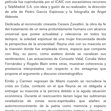
película fue coproducida por el ICAIC con escasísimos recursos
y TeleMadrid S.A. con idea y guión de su realizador, la dirección
de arte de Pedro García Espinosa y la fotografía de Ángel
Alderete.
Dedicada al reconocido cineasta Cesare Zavattini, la obra da fe
del tratamiento de un tema profundamente humano con alcance
universal que posee actualidad y relevancia en todos los
tiempos: la soledad espiritual de una mujer frecuentada desde
la perspectiva de la ancianidad. Reyna vive con su mascota en
la mansión donde fue empleada otrora, espacio que comparte
con Rey, su perro, como asidero donde se canalizan sus
sentimientos. Las actuaciones de Consuelo Vidal, Coralia Veloz
Fernández y Rogelio Blaín entre otras, muestran coherencia y
prestancia interpretativa con respecto a los sintagmas que
propone el argumento y discurso cinematográfico.
Emilio y Carmen regresan de Miami cuando se recrudece la
crisis en Cuba, contexto en el que Reyna se ve obligada a
entregar su mascota a la perrera debido a la aguda situación
económica. Durante el reencuentro tienen lugar las subtramas
reveladoras de zonas socio-espirituales que atañen al
autorreconocimiento de la patria como memoria y espacio
donde se expresa la gama de sentimientos íntimos y elevados.