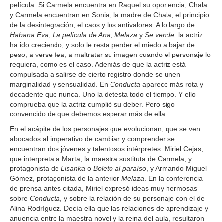
película. Si Carmela encuentra en Raquel su oponencia, Chala
y Carmela encuentran en Sonia, la madre de Chala, el principio
de la desintegración, el caos y los antivalores. A lo largo de
Habana Eva
,
La película de Ana
,
Melaza
y
Se vende,
la actriz
ha ido creciendo, y solo le resta perder el miedo a bajar de
peso, a verse fea, a maltratar su imagen cuando el personaje lo
requiera, como es el caso. Además de que la actriz está
compulsada a salirse de cierto registro donde se unen
marginalidad y sensualidad. En
Conducta
aparece más rota y
decadente que nunca. Uno la detesta todo el tiempo. Y ello
comprueba que la actriz cumplió su deber. Pero sigo
convencido de que debemos esperar más de ella.
En el acápite de los personajes que evolucionan, que se ven
abocados al imperativo de cambiar y comprender se
encuentran dos jóvenes y talentosos intérpretes. Miriel Cejas,
que interpreta a Marta, la maestra sustituta de Carmela, y
protagonista de
Lisanka
o
Boleto al paraíso
, y Armando Miguel
Gómez, protagonista de la anterior
Melaza
. En la conferencia
de prensa antes citada, Miriel expresó ideas muy hermosas
sobre
Conducta
, y sobre la relación de su personaje con el de
Alina Rodríguez. Decía ella que las relaciones de aprendizaje y
anuencia entre la maestra novel y la reina del aula, resultaron