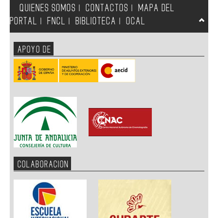
QUIENES SOMOS
CONTACTOS
MAPA DEL
|
|
PORTAL
FNCL
BIBLIOTECA
OCAL
|
|
|
APOYO DE
COLABORACION