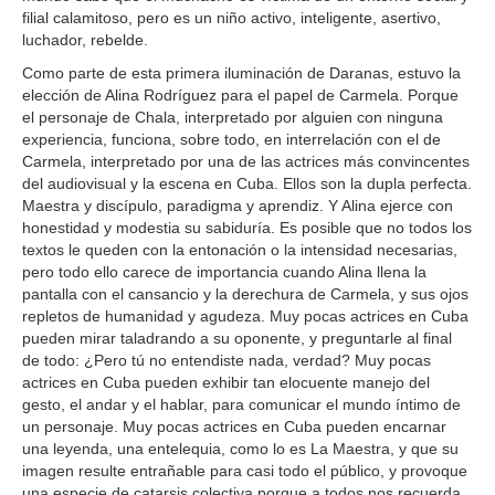
filial calamitoso, pero es un niño activo, inteligente, asertivo,
luchador, rebelde.
Como parte de esta primera iluminación de Daranas, estuvo la
elección de Alina Rodríguez para el papel de Carmela. Porque
el personaje de Chala, interpretado por alguien con ninguna
experiencia, funciona, sobre todo, en interrelación con el de
Carmela, interpretado por una de las actrices más convincentes
del audiovisual y la escena en Cuba. Ellos son la dupla perfecta.
Maestra y discípulo, paradigma y aprendiz. Y Alina ejerce con
honestidad y modestia su sabiduría. Es posible que no todos los
textos le queden con la entonación o la intensidad necesarias,
pero todo ello carece de importancia cuando Alina llena la
pantalla con el cansancio y la derechura de Carmela, y sus ojos
repletos de humanidad y agudeza. Muy pocas actrices en Cuba
pueden mirar taladrando a su oponente, y preguntarle al final
de todo: ¿Pero tú no entendiste nada, verdad? Muy pocas
actrices en Cuba pueden exhibir tan elocuente manejo del
gesto, el andar y el hablar, para comunicar el mundo íntimo de
un personaje. Muy pocas actrices en Cuba pueden encarnar
una leyenda, una entelequia, como lo es La Maestra, y que su
imagen resulte entrañable para casi todo el público, y provoque
una especie de catarsis colectiva porque a todos nos recuerda