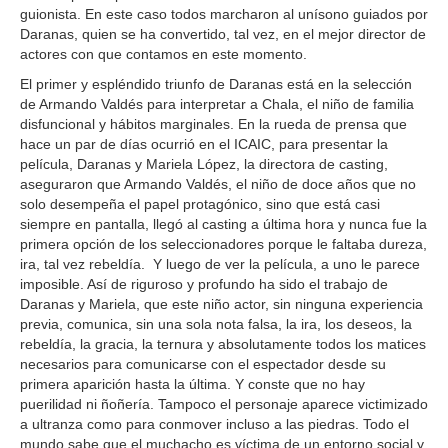
guionista. En este caso todos marcharon al unísono guiados por
Daranas, quien se ha convertido, tal vez, en el mejor director de
actores con que contamos en este momento.
El primer y espléndido triunfo de Daranas está en la selección
de Armando Valdés para interpretar a Chala, el niño de familia
disfuncional y hábitos marginales. En la rueda de prensa que
hace un par de días ocurrió en el ICAIC, para presentar la
película, Daranas y Mariela López, la directora de casting,
aseguraron que Armando Valdés, el niño de doce años que no
solo desempeña el papel protagónico, sino que está casi
siempre en pantalla, llegó al casting a última hora y nunca fue la
primera opción de los seleccionadores porque le faltaba dureza,
ira, tal vez rebeldía. Y luego de ver la película, a uno le parece
imposible. Así de riguroso y profundo ha sido el trabajo de
Daranas y Mariela, que este niño actor, sin ninguna experiencia
previa, comunica, sin una sola nota falsa, la ira, los deseos, la
rebeldía, la gracia, la ternura y absolutamente todos los matices
necesarios para comunicarse con el espectador desde su
primera aparición hasta la última. Y conste que no hay
puerilidad ni ñoñería. Tampoco el personaje aparece victimizado
a ultranza como para conmover incluso a las piedras. Todo el
mundo sabe que el muchacho es víctima de un entorno social y