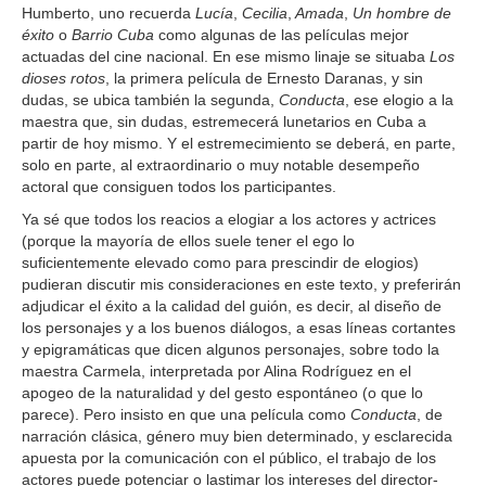
Humberto, uno recuerda
Lucía
,
Cecilia
,
Amada
,
Un hombre de
éxito
o
Barrio Cuba
como algunas de las películas mejor
actuadas del cine nacional. En ese mismo linaje se situaba
Los
dioses rotos
, la primera película de Ernesto Daranas, y sin
dudas, se ubica también la segunda,
Conducta
, ese elogio a la
maestra que, sin dudas, estremecerá lunetarios en Cuba a
partir de hoy mismo. Y el estremecimiento se deberá, en parte,
solo en parte, al extraordinario o muy notable desempeño
actoral que consiguen todos los participantes.
Ya sé que todos los reacios a elogiar a los actores y actrices
(porque la mayoría de ellos suele tener el ego lo
suficientemente elevado como para prescindir de elogios)
pudieran discutir mis consideraciones en este texto, y preferirán
adjudicar el éxito a la calidad del guión, es decir, al diseño de
los personajes y a los buenos diálogos, a esas líneas cortantes
y epigramáticas que dicen algunos personajes, sobre todo la
maestra Carmela, interpretada por Alina Rodríguez en el
apogeo de la naturalidad y del gesto espontáneo (o que lo
parece). Pero insisto en que una película como
Conducta
, de
narración clásica, género muy bien determinado, y esclarecida
apuesta por la comunicación con el público, el trabajo de los
actores puede potenciar o lastimar los intereses del director-