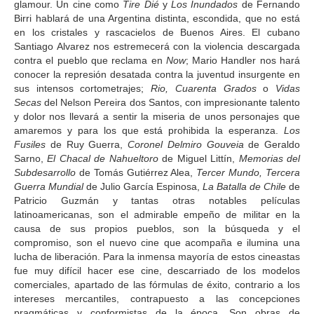
glamour. Un cine como
Tire Dié
y
Los Inundados
de Fernando
Birri hablará de una Argentina distinta, escondida, que no está
en los cristales y rascacielos de Buenos Aires. El cubano
Santiago Alvarez nos estremecerá con la violencia descargada
contra el pueblo que reclama en
Now
; Mario Handler nos hará
conocer la represión desatada contra la juventud insurgente en
sus intensos cortometrajes;
Rio, Cuarenta Grados
o
Vidas
Secas
del Nelson Pereira dos Santos, con impresionante talento
y dolor nos llevará a sentir la miseria de unos personajes que
amaremos y para los que está prohibida la esperanza.
Los
Fusiles
de Ruy Guerra,
Coronel Delmiro Gouveia
de Geraldo
Sarno,
El Chacal de Nahueltoro
de Miguel Littín,
Memorias del
Subdesarrollo
de Tomás Gutiérrez Alea,
Tercer Mundo, Tercera
Guerra Mundial
de Julio García Espinosa,
La Batalla de Chile
de
Patricio Guzmán y tantas otras notables películas
latinoamericanas, son el admirable empeño de militar en la
causa de sus propios pueblos, son la búsqueda y el
compromiso, son el nuevo cine que acompaña e ilumina una
lucha de liberación. Para la inmensa mayoría de estos cineastas
fue muy difícil hacer ese cine, descarriado de los modelos
comerciales, apartado de las fórmulas de éxito, contrario a los
intereses mercantiles, contrapuesto a las concepciones
pragmáticas y conformistas de la época. Son obras de