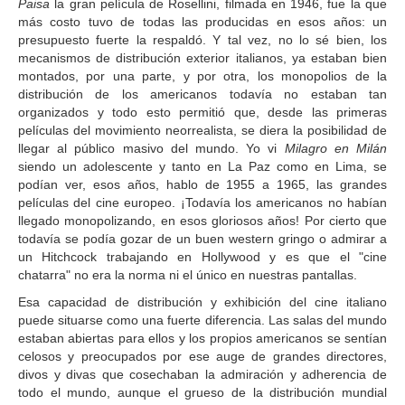
Paisa
la gran película de Rosellini, filmada en 1946, fue la que
más costo tuvo de todas las producidas en esos años: un
presupuesto fuerte la respaldó. Y tal vez, no lo sé bien, los
mecanismos de distribución exterior italianos, ya estaban bien
montados, por una parte, y por otra, los monopolios de la
distribución de los americanos todavía no estaban tan
organizados y todo esto permitió que, desde las primeras
películas del movimiento neorrealista, se diera la posibilidad de
llegar al público masivo del mundo. Yo vi
Milagro en Milán
siendo un adolescente y tanto en La Paz como en Lima, se
podían ver, esos años, hablo de 1955 a 1965, las grandes
películas del cine europeo. ¡Todavía los americanos no habían
llegado monopolizando, en esos gloriosos años! Por cierto que
todavía se podía gozar de un buen western gringo o admirar a
un Hitchcock trabajando en Hollywood y es que el "cine
chatarra" no era la norma ni el único en nuestras pantallas.
Esa capacidad de distribución y exhibición del cine italiano
puede situarse como una fuerte diferencia. Las salas del mundo
estaban abiertas para ellos y los propios americanos se sentían
celosos y preocupados por ese auge de grandes directores,
divos y divas que cosechaban la admiración y adherencia de
todo el mundo, aunque el grueso de la distribución mundial