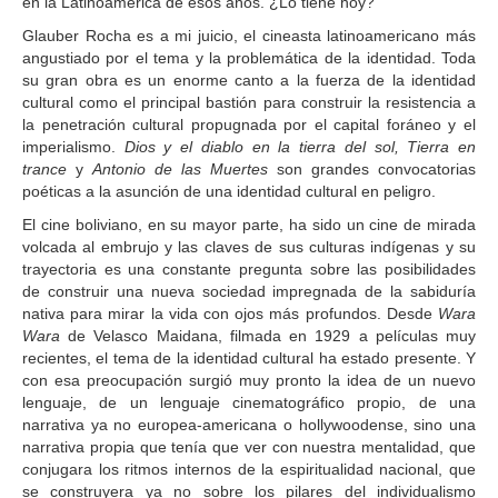
en la Latinoamérica de esos años. ¿Lo tiene hoy?
Glauber Rocha es a mi juicio, el cineasta latinoamericano más
angustiado por el tema y la problemática de la identidad. Toda
su gran obra es un enorme canto a la fuerza de la identidad
cultural como el principal bastión para construir la resistencia a
la penetración cultural propugnada por el capital foráneo y el
imperialismo.
Dios y el diablo en la tierra del sol, Tierra en
trance
y
Antonio de las Muertes
son grandes convocatorias
poéticas a la asunción de una identidad cultural en peligro.
El cine boliviano, en su mayor parte, ha sido un cine de mirada
volcada al embrujo y las claves de sus culturas indígenas y su
trayectoria es una constante pregunta sobre las posibilidades
de construir una nueva sociedad impregnada de la sabiduría
nativa para mirar la vida con ojos más profundos. Desde
Wara
Wara
de Velasco Maidana, filmada en 1929 a películas muy
recientes, el tema de la identidad cultural ha estado presente. Y
con esa preocupación surgió muy pronto la idea de un nuevo
lenguaje, de un lenguaje cinematográfico propio, de una
narrativa ya no europea-americana o hollywoodense, sino una
narrativa propia que tenía que ver con nuestra mentalidad, que
conjugara los ritmos internos de la espiritualidad nacional, que
se construyera ya no sobre los pilares del individualismo