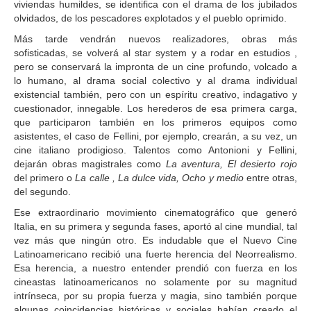
viviendas humildes, se identifica con el drama de los jubilados
olvidados, de los pescadores explotados y el pueblo oprimido.
Más tarde vendrán nuevos realizadores, obras más
sofisticadas, se volverá al star system y a rodar en estudios ,
pero se conservará la impronta de un cine profundo, volcado a
lo humano, al drama social colectivo y al drama individual
existencial también, pero con un espíritu creativo, indagativo y
cuestionador, innegable. Los herederos de esa primera carga,
que participaron también en los primeros equipos como
asistentes, el caso de Fellini, por ejemplo, crearán, a su vez, un
cine italiano prodigioso. Talentos como Antonioni y Fellini,
dejarán obras magistrales como
La aventura, El desierto rojo
del primero o
La calle , La dulce vida, Ocho y medio
entre otras,
del segundo.
Ese extraordinario movimiento cinematográfico que generó
Italia, en su primera y segunda fases, aportó al cine mundial, tal
vez más que ningún otro. Es indudable que el Nuevo Cine
Latinoamericano recibió una fuerte herencia del Neorrealismo.
Esa herencia, a nuestro entender prendió con fuerza en los
cineastas latinoamericanos no solamente por su magnitud
intrínseca, por su propia fuerza y magia, sino también porque
algunas coincidencias históricas y sociales habían creado el