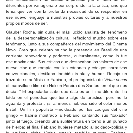
diferentes por vanagloria o por sorprender a la crítica, sino que
tenía que ver con la profunda necesidad de corresponder en
ese nuevo lenguaje a nuestras propias culturas y a nuestros
propios modos de ser.
Glauber Rocha, sin duda el más lúcido analista del fenómeno
de la despersonalización cultural, reflexionó mucho sobre ese
fenómeno, junto a sus compañeros del movimiento del Cinema
Novo. Creo que celebró mucho la presencia en Brasil de una
corriente renovadora y poderosa, culturalmente, como lo fue
ese movimiento. Sus críticas que destacaban los valores de ese
nuevo cine que rompía con los cánones y códigos narrativos
convencionales, destilaba también ironía y humor. Recojo un
trozo de su análisis de Fabiano, el protagonista de
Vidas secas
el maravilloso filme de Nelson Pereira dos Santos ,en el que nos
decía: " El espectador sabe que éste es un filme diferente, ha
leído en el periódico que tiene algo de artístico, pero no lo
aguanta y protesta : ¡si al menos hubiese sido el color menos
triste!. Un film populista –moldeado por los códigos del cine
gringo – habría mostrado a Fabiano cantando sus "xaxado"
junto al fuego, creando una subliteratura en torno a un puñado
de hierba; al final Fabiano hubiese matado al soldado-policía y