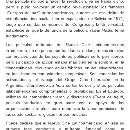
Una película no podía hacer la revolución, ya se había dicho,
pero sí pudo provocar un cambio revolucionario: los famosos
"Cuerpos de paz" norteamericanos, autores de ese delito de
esterilización inconsulta, fueron expulsados de Bolivia en 1971,
luego que sendas comisiones del Congreso y la Universidad,
establecieran que la denuncia de la película
Yawar Mallku
tenía
fundamento.
Las películas militantes del Nuevo Cine Latinoamericano
irrumpieron, en no pocas oportunidades, en los propios circuitos
comerciales cuando las coyunturas políticas se lo permitieron,
pero su campo de acción estaba más bien en la sombra, en la
clandestinidad, circulando en las fábricas, en las universidades,
en las distantes comunidades campesinas. Son conocidas las
actividades y el trabajo del Grupo Cine Liberación en la
Argentina, difundiendo
La hora de los hornos
y otras películas
latinoamericanas comprometidas o prohibidas. En el Ecuador,
millones de campesinos vieron y discutieron
¡Fuera de Aquí!,
película producida en gran parte con el apoyo de las
organizaciones rurales, para denunciar la labor perniciosa de
las seudo sectas religiosas norteamericanas.
Puede decirse que el Nuevo Cine Latinoamericano, en esa su
primera fase combativa y militante, funcionó como un