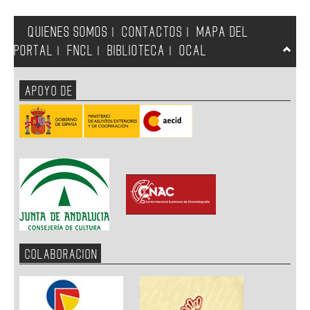
QUIENES SOMOS
CONTACTOS
MAPA DEL
|
|
PORTAL
FNCL
BIBLIOTECA
OCAL
|
|
|
APOYO DE
COLABORACION