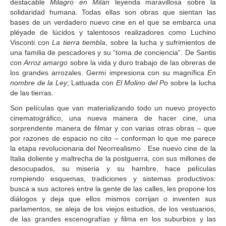
destacable
Milagro en Milán
leyenda maravillosa sobre la
solidaridad humana. Todas ellas son obras que sientan las
bases de un verdadero nuevo cine en el que se embarca una
pléyade de lúcidos y talentosos realizadores como Luchino
Visconti con
La tierra tiembla
, sobre la lucha y sufrimientos de
una familia de pescadores y su “toma de conciencia”. De Santis
con
Arroz amargo
sobre la vida y duro trabajo de las obreras de
los grandes arrozales. Germi impresiona con su magnífica
En
nombre de la Ley
; Lattuada con
El Molino del Po
sobre la lucha
de las tierras.
Son películas que van materializando todo un nuevo proyecto
cinematográfico, una nueva manera de hacer cine, una
sorprendente manera de filmar y con varias otras obras – que
por razones de espacio no cito – conforman lo que me parece
la etapa revolucionaria del Neorrealismo . Ese nuevo cine de la
Italia doliente y maltrecha de la postguerra, con sus millones de
desocupados, su miseria y su hambre, hace películas
rompiendo esquemas, tradiciones y sistemas productivos:
busca a sus actores entre la gente de las calles, les propone los
diálogos y deja que ellos mismos corrijan o inventen sus
parlamentos, se aleja de los viejos estudios, de los vestuarios,
de las grandes escenografías y filma en los suburbios y las