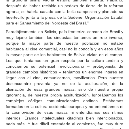
la gruñona sinhá Vitória estaría también muerta. Fabiano,
después de haber recibido un pedazo de tierra de la reforma
agraria, se habría casado con la bella campesina y plantado su
huertecillo junto a la presa de la Sudene, Organización Estatal
para el Saneamiento del Nordeste del Brasil."
Paradójicamente en Bolivia, país fronterizo cercano de Brasil y
muy lejano también, los cineastas teníamos un reto inverso,
porque la mayor parte de nuestra población no estaba
habituada al cine comercial, casi no lo conocía y en esos años
la mayor parte de los habitantes de Bolivia vivían en el campo.
Los que teníamos un gran respeto por la cultura andina y
conocíamos su potencial revolucionario – protagonista de
grandes cambios históricos – teníamos un enorme interés en
llegar con el cine, comunicarnos, movilizarlos. Pero nuestro
desencuentro provenía ya no de la aculturación, de la
alienación de esas grandes masas, sino de nuestra propia
ignorancia, de nuestra propia aculturización. Ignorábamos los
complejos códigos comunicacionales andinos. Estábamos
formados en la cultura occidental europea y no entendíamos ni
la cosmovisión de esas masas ni entendíamos sus ritmos
internos. Éramos intelectuales citadinos bien intencionados,
nada más. Y fue difícil entenderlo al comienzo, fue muy duro