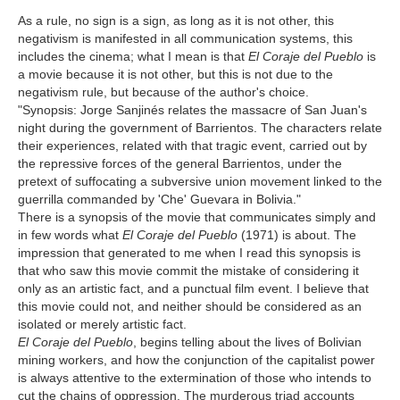
As a rule, no sign is a sign, as long as it is not other, this
negativism is manifested in all communication systems, this
includes the cinema; what I mean is that
El Coraje del Pueblo
is
a movie because it is not other, but this is not due to the
negativism rule, but because of the author's choice.
"Synopsis: Jorge Sanjinés relates the massacre of San Juan's
night during the government of Barrientos. The characters relate
their experiences, related with that tragic event, carried out by
the repressive forces of the general Barrientos, under the
pretext of suffocating a subversive union movement linked to the
guerrilla commanded by 'Che' Guevara in Bolivia."
There is a synopsis of the movie that communicates simply and
in few words what
El Coraje del Pueblo
(1971) is about. The
impression that generated to me when I read this synopsis is
that who saw this movie commit the mistake of considering it
only as an artistic fact, and a punctual film event. I believe that
this movie could not, and neither should be considered as an
isolated or merely artistic fact.
El Coraje del Pueblo
, begins telling about the lives of Bolivian
mining workers, and how the conjunction of the capitalist power
is always attentive to the extermination of those who intends to
cut the chains of oppression. The murderous triad accounts