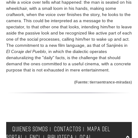
while a voice over tells what happened: the man is seated on his
wheelchair, with a small loom in his hands, making some
craftwork, when the voice over finishes the story, he looks to the
camera. This could be interpreted as a message to the
spectator, to that other one that looks, intending him/her to leave
aside the passive look and be recognized like active part of each
one of the social processes, calling him/her to wake up and act.
The commitment to a new film language, as that of Sanjinés in
El Coraje del Pueblo
, in which the dialectic operates
denaturalizing the "daily" facts, is the challenge that should
demand the ones committed to a useful cinema, with a concrete
purpose that is not exhausted in mere entertainment.
(Fuente: tierraentrance-miradas)
QUIENES SOMOS
CONTACTOS
MAPA DEL
|
|
PORTAL
FNCL
BIBLIOTECA
OCAL
|
|
|