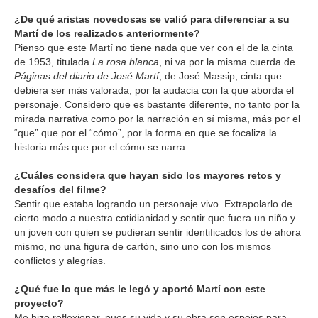
¿De qué aristas novedosas se valió para diferenciar a su
Martí de los realizados anteriormente?
Pienso que este Martí no tiene nada que ver con el de la cinta
de 1953, titulada
La rosa blanca
, ni va por la misma cuerda de
Páginas del diario de José Martí
, de José Massip, cinta que
debiera ser más valorada, por la audacia con la que aborda el
personaje. Considero que es bastante diferente, no tanto por la
mirada narrativa como por la narración en sí misma, más por el
“que” que por el “cómo”, por la forma en que se focaliza la
historia más que por el cómo se narra.
¿Cuáles considera que hayan sido los mayores retos y
desafíos del filme?
Sentir que estaba logrando un personaje vivo. Extrapolarlo de
cierto modo a nuestra cotidianidad y sentir que fuera un niño y
un joven con quien se pudieran sentir identificados los de ahora
mismo, no una figura de cartón, sino uno con los mismos
conflictos y alegrías.
¿Qué fue lo que más le legó y aportó Martí con este
proyecto?
Me hizo reflexionar, pues su vida y su obra son espejos para