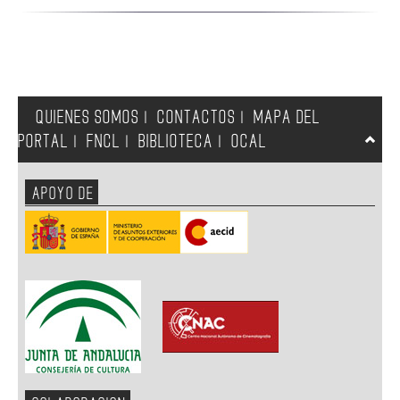
QUIENES SOMOS
CONTACTOS
MAPA DEL
|
|
PORTAL
FNCL
BIBLIOTECA
OCAL
|
|
|
APOYO DE