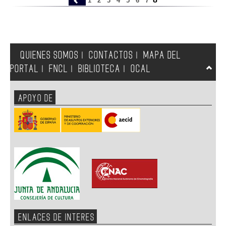
1
2
3
4
5
6
7
QUIENES SOMOS
CONTACTOS
MAPA DEL
|
|
PORTAL
FNCL
BIBLIOTECA
OCAL
|
|
|
APOYO DE
ENLACES DE INTERES