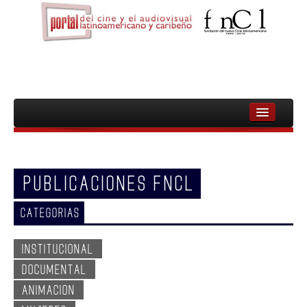
INICIO
FNCL
PUBLICACIONES FNCL
PELICULAS
CATEGORIAS
CINEASTAS
DOCUMENTALES
INSTITUCIONAL
DOCUMENTAL
MUJERES
ANIMACION
AUDIOVISUAL INDIGENA Y COMUNITARIO