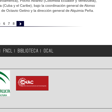
roamérica), Pocho Álvarez (Colombia Ecuador y Venezuela),
 (Cuba y el Caribe), bajo la coordinación general de Alonso
de Octavio Getino y la dirección general de Alquimia Peña.
5
6
7
8
FNCL
BIBLIOTECA
OCAL
|
|
|