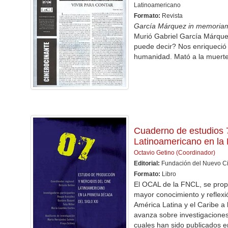
Latinoamericano
Formato:
Revista
García Márquez in memoria
Murió Gabriel García Márquez
puede decir? Nos enriqueció 
humanidad. Mató a la muerte
Cuaderno de estudios 
Latinoamericano en la 
Octavio Getino (Coordinador)
Editorial:
Fundación del Nuevo C
Formato:
Libro
El OCAL de la FNCL, se prop
mayor conocimiento y reflexi
América Latina y el Caribe a
avanza sobre investigaciones
cuales han sido publicados e