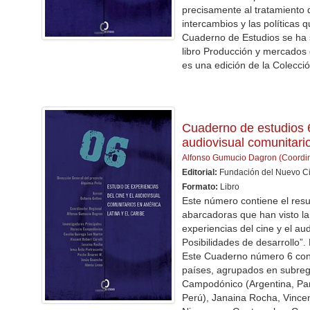
precisamente al tratamiento d
intercambios y las políticas
Cuaderno de Estudios se ha s
libro Producción y mercados 
es una edición de la Colecci
Cuaderno de estudios 6
audiovisual comunitari
Alfonso Gumucio Dagron (Coordi
Editorial:
Fundación del Nuevo C
Formato:
Libro
Este número contiene el res
abarcadoras que han visto la 
experiencias del cine y el au
Posibilidades de desarrollo”.
Este Cuaderno número 6 cont
países, agrupados en subregi
Campodónico (Argentina, Para
Perú), Janaina Rocha, Vincent