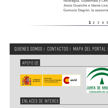
Nicaragua, Guatemala y Cent
Jesús Guanche e Idania Licea
Gumucio Dagrón, la asesoría 
1
2
3
4
QUIENES SOMOS
CONTACTOS
MAPA DEL PORTAL
|
|
APOYO DE
ENLACES DE INTERES