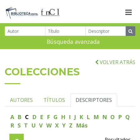
Búsqueda avanzada
VOLVER ATRÁS
COLECCIONES
AUTORES
TÍTULOS
DESCRIPTORES
A
B
C
D
E
F
G
H
I
J
K
L
M
N
O
P
Q
R
S
T
U
V
W
X
Y
Z
Más
Resultados