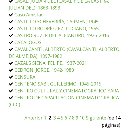
CASAL, JULIÁN DEL (CASAL Y DE LA LASTRA,
JULIÁN DEL), 1863-1893
Caso Amistad
CASTILLO ECHEVERRÍA, CARMEN, 1945-
CASTILLO RODRÍGUEZ, LUCIANO, 1955-
CASTRO RUZ, FIDEL ALEJANDRO, 1926-2016
CATÁLOGOS
CAVALCANTI, ALBERTO (CAVALCANTI, ALBERTO
DE ALMEIDA), 1897-1982
CAZALS SIENA, FELIPE, 1937-2021
CEDRÓN, JORGE, 1942-1980
CENSURA
CENTENO SABI, GUILLERMO, 1945-2015
CENTRO CULTURAL Y CINEMATOGRÁFICO YARA
CENTRO DE CAPACITACION CINEMATOGRAFICA
(CCC)
2
Anterior
1
3
4
5
6
7
8
9
10
Siguiente
(de 14
páginas)