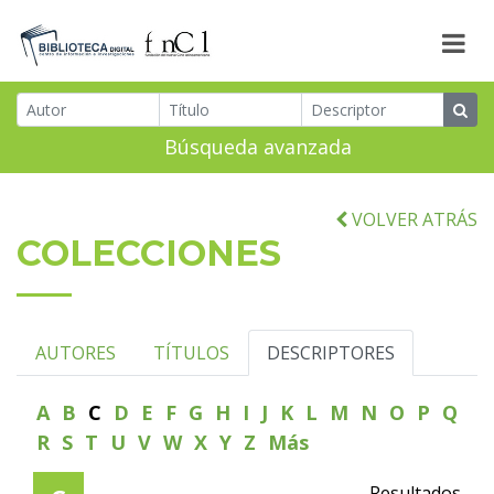
Búsqueda avanzada
VOLVER ATRÁS
COLECCIONES
AUTORES
TÍTULOS
DESCRIPTORES
A
B
C
D
E
F
G
H
I
J
K
L
M
N
O
P
Q
R
S
T
U
V
W
X
Y
Z
Más
Resultados