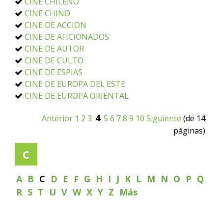
CINE CHILENO
CINE CHINO
CINE DE ACCION
CINE DE AFICIONADOS
CINE DE AUTOR
CINE DE CULTO
CINE DE ESPIAS
CINE DE EUROPA DEL ESTE
CINE DE EUROPA ORIENTAL
4
Anterior
1
2
3
5
6
7
8
9
10
Siguiente
(de 14
páginas)
C
A
B
C
D
E
F
G
H
I
J
K
L
M
N
O
P
Q
R
S
T
U
V
W
X
Y
Z
Más