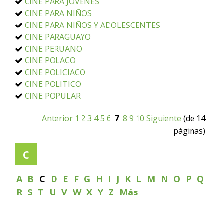
CINE PARA JOVENES
CINE PARA NIÑOS
CINE PARA NIÑOS Y ADOLESCENTES
CINE PARAGUAYO
CINE PERUANO
CINE POLACO
CINE POLICIACO
CINE POLITICO
CINE POPULAR
7
Anterior
1
2
3
4
5
6
8
9
10
Siguiente
(de 14
páginas)
C
A
B
C
D
E
F
G
H
I
J
K
L
M
N
O
P
Q
R
S
T
U
V
W
X
Y
Z
Más