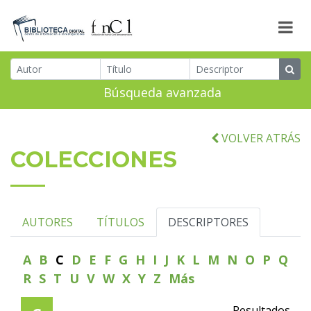
Búsqueda avanzada
VOLVER ATRÁS
COLECCIONES
AUTORES
TÍTULOS
DESCRIPTORES
A
B
C
D
E
F
G
H
I
J
K
L
M
N
O
P
Q
R
S
T
U
V
W
X
Y
Z
Más
Resultados