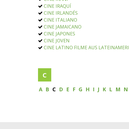
CINE IRAQUÍ
CINE IRLANDÉS
CINE ITALIANO
CINE JAMAICANO
CINE JAPONES
CINE JOVEN
CINE LATINO FILME AUS LATEINAMER
C
A
B
C
D
E
F
G
H
I
J
K
L
M