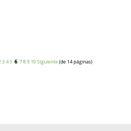
6
2
3
4
5
7
8
9
10
Siguiente
(de 14 páginas)