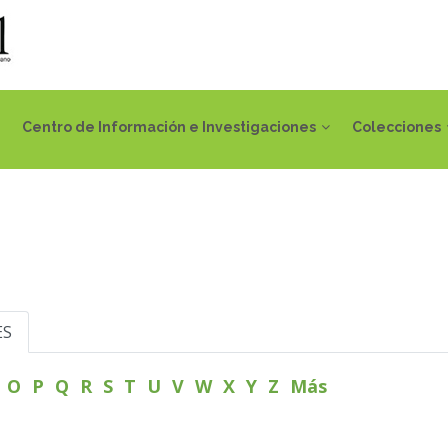
Centro de Información e Investigaciones
Colecciones
ES
N
O
P
Q
R
S
T
U
V
W
X
Y
Z
Más