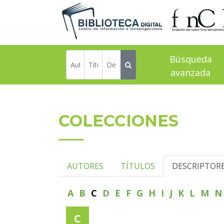
Búsqueda
avanzada
COLECCIONES
AUTORES
TÍTULOS
DESCRIPTOR
A
B
C
D
E
F
G
H
I
J
K
L
M
C