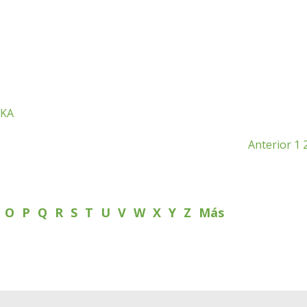
IKA
Anterior
1
N
O
P
Q
R
S
T
U
V
W
X
Y
Z
Más