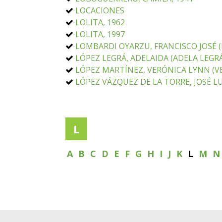
LOCACIONES
LOLITA, 1962
LOLITA, 1997
LOMBARDI OYARZU, FRANCISCO JOSÉ (
LÓPEZ LEGRÁ, ADELAIDA (ADELA LEGRÁ)
LÓPEZ MARTÍNEZ, VERÓNICA LYNN (VE
LÓPEZ VÁZQUEZ DE LA TORRE, JOSÉ LU
L
A
B
C
D
E
F
G
H
I
J
K
L
M