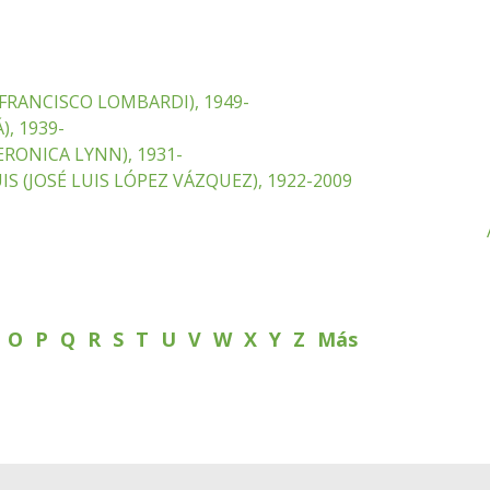
FRANCISCO LOMBARDI), 1949-
, 1939-
RONICA LYNN), 1931-
IS (JOSÉ LUIS LÓPEZ VÁZQUEZ), 1922-2009
N
O
P
Q
R
S
T
U
V
W
X
Y
Z
Más