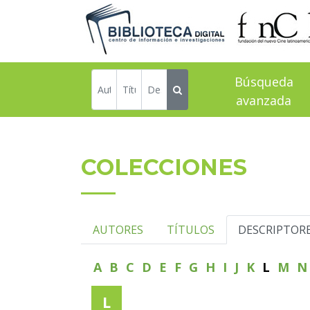
Búsqueda
avanzada
COLECCIONES
AUTORES
TÍTULOS
DESCRIPTOR
A
B
C
D
E
F
G
H
I
J
K
L
M
L