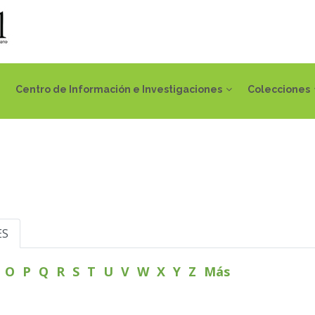
Centro de Información e Investigaciones
Colecciones
ES
N
O
P
Q
R
S
T
U
V
W
X
Y
Z
Más