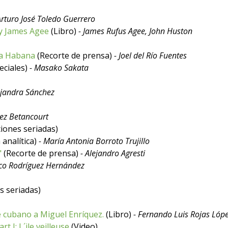
Arturo José Toledo Guerrero
by James Agee
(Libro)
- James Rufus Agee, John Huston
La Habana
(Recorte de prensa)
- Joel del Río Fuentes
eciales)
- Masako Sakata
ejandra Sánchez
ez Betancourt
iones seriadas)
 analítica)
- María Antonia Borroto Trujillo
"
(Recorte de prensa)
- Alejandro Agresti
sco Rodríguez Hernández
s seriadas)
 cubano a Miguel Enríquez.
(Libro)
- Fernando Luis Rojas Lópe
t I: L´ile veilleuse
(Video)