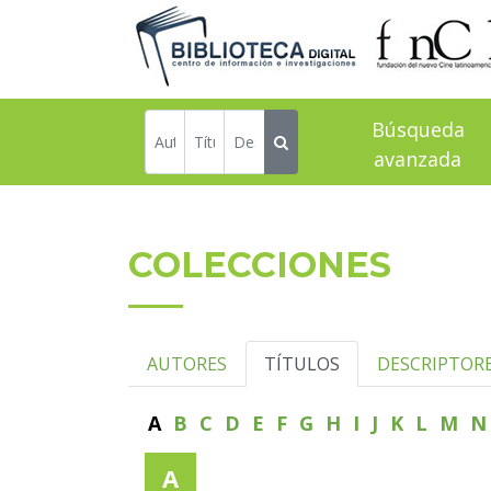
Búsqueda
avanzada
COLECCIONES
AUTORES
TÍTULOS
DESCRIPTOR
A
B
C
D
E
F
G
H
I
J
K
L
M
A