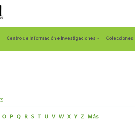
Centro de Información e Investigaciones
Colecciones
ES
N
O
P
Q
R
S
T
U
V
W
X
Y
Z
Más