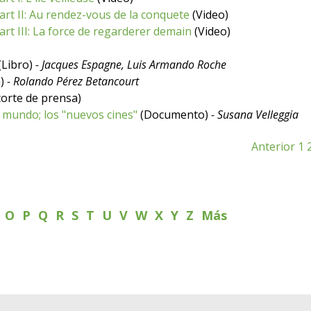
Part II: Au rendez-vous de la conquete
(Video)
Part III: La force de regarderer demain
(Video)
(Libro)
- Jacques Espagne, Luis Armando Roche
a)
- Rolando Pérez Betancourt
orte de prensa)
l mundo; los "nuevos cines"
(Documento)
- Susana Velleggia
Anterior
1
N
O
P
Q
R
S
T
U
V
W
X
Y
Z
Más