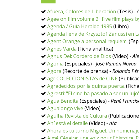
Afuera, Colores de Liberación
(Tesis)
- 
Agee on film volume 2 : Five film plays 
Agenda / Guía Heraldo 1985
(Libro)
Agenda llena de Krzysztof Zanussi en 
Agent Orange a personal requiem.
(Esp
Agnès Varda
(Ficha analítica)
Agnus Dei: Cordero de Dios
(Video)
- Al
Agonia
(Especiales)
- José Ramón Novoa
Ágora
(Recorte de prensa)
- Rolando Pér
agr COLECCIONISTAS de CINE
(Publicac
Agradecidos por la quinta puerta.
(Ficha
Agresti: "El cine ha pasado a ser un lujo
Agua Bendita
(Especiales)
- René Franci
Agualongo vive
(Video)
Agulha Revista de Cultura
(Publicacione
Ahí está el detalle
(Video)
- n/a
Ahora es tu turno Miguel. Un homenaje
Aimé Césaire: une voix pour l´histoire. Par