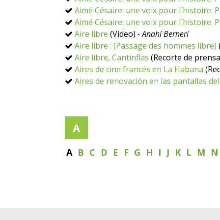
Aimé Césaire: une voix pour l´histoire. 
Aimé Césaire: une voix pour l´histoire. 
Aire libre
(Video)
- Anahí Berneri
Aire libre : (Passage des hommes libre)
Aire libre, Cantinflas
(Recorte de prens
Aires de cine francés en La Habana
(Rec
Aires de renovación en las pantallas de
A
A
B
C
D
E
F
G
H
I
J
K
L
M