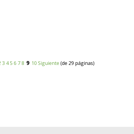
9
2
3
4
5
6
7
8
10
Siguiente
(de 29 páginas)