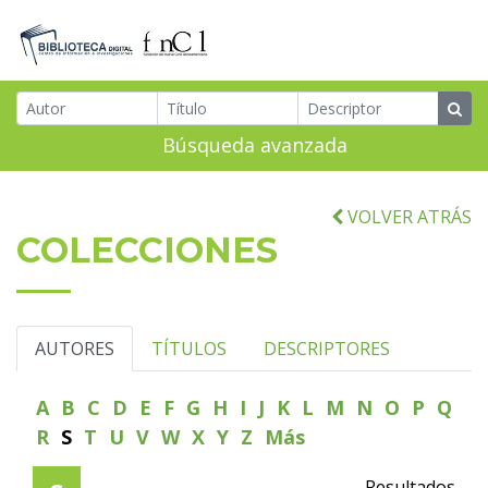
Búsqueda avanzada
VOLVER ATRÁS
COLECCIONES
AUTORES
TÍTULOS
DESCRIPTORES
A
B
C
D
E
F
G
H
I
J
K
L
M
N
O
P
Q
R
S
T
U
V
W
X
Y
Z
Más
Resultados