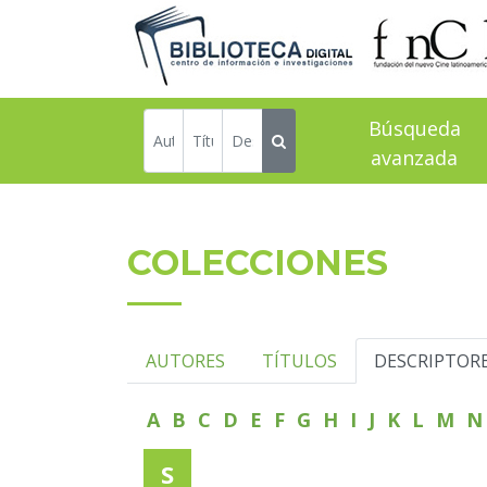
Búsqueda
avanzada
COLECCIONES
AUTORES
TÍTULOS
DESCRIPTOR
A
B
C
D
E
F
G
H
I
J
K
L
M
S