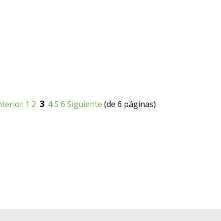
3
terior
1
2
4
5
6
Siguiente
(de 6 páginas)