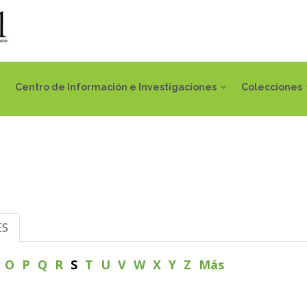
Centro de Información e Investigaciones
Colecciones
ES
N
O
P
Q
R
S
T
U
V
W
X
Y
Z
Más