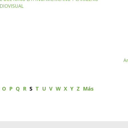
DIOVISUAL
An
N
O
P
Q
R
S
T
U
V
W
X
Y
Z
Más