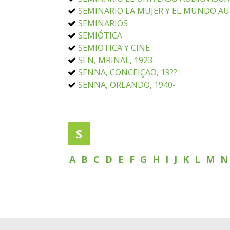
SEMINARIO LA MUJER Y EL MUNDO AU
SEMINARIOS
SEMIÓTICA
SEMIOTICA Y CINE
SEN, MRINAL, 1923-
SENNA, CONCEIÇAO, 19??-
SENNA, ORLANDO, 1940-
S
A
B
C
D
E
F
G
H
I
J
K
L
M