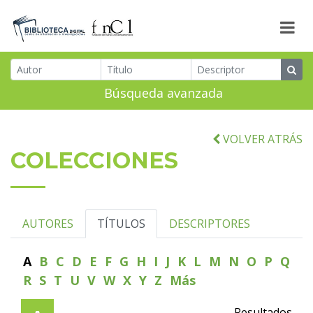
Búsqueda avanzada
VOLVER ATRÁS
COLECCIONES
AUTORES
TÍTULOS
DESCRIPTORES
A
B
C
D
E
F
G
H
I
J
K
L
M
N
O
P
Q
R
S
T
U
V
W
X
Y
Z
Más
Resultados