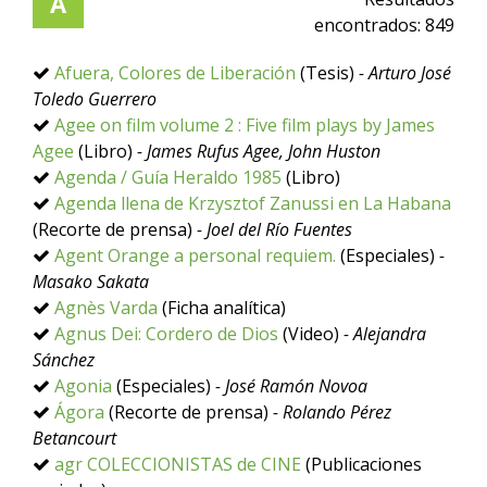
A
encontrados:
849
Afuera, Colores de Liberación
(Tesis)
- Arturo José
Toledo Guerrero
Agee on film volume 2 : Five film plays by James
Agee
(Libro)
- James Rufus Agee, John Huston
Agenda / Guía Heraldo 1985
(Libro)
Agenda llena de Krzysztof Zanussi en La Habana
(Recorte de prensa)
- Joel del Río Fuentes
Agent Orange a personal requiem.
(Especiales)
-
Masako Sakata
Agnès Varda
(Ficha analítica)
Agnus Dei: Cordero de Dios
(Video)
- Alejandra
Sánchez
Agonia
(Especiales)
- José Ramón Novoa
Ágora
(Recorte de prensa)
- Rolando Pérez
Betancourt
agr COLECCIONISTAS de CINE
(Publicaciones