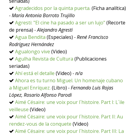
seriadas)
Agradecidos por la quinta puerta.
(Ficha analítica)
- María Antonia Borroto Trujillo
Agresti: "El cine ha pasado a ser un lujo"
(Recorte
de prensa)
- Alejandro Agresti
Agua Bendita
(Especiales)
- René Francisco
Rodríguez Hernández
Agualongo vive
(Video)
Agulha Revista de Cultura
(Publicaciones
seriadas)
Ahí está el detalle
(Video)
- n/a
Ahora es tu turno Miguel. Un homenaje cubano
a Miguel Enríquez.
(Libro)
- Fernando Luis Rojas
López, Rosario Alfonso Parodi
Aimé Césaire: une voix pour l´histoire. Part I: L´ile
veilleuse
(Video)
Aimé Césaire: une voix pour l´histoire. Part II: Au
rendez-vous de la conquete
(Video)
Aimé Césaire: une voix pour l´histoire. Part III: La