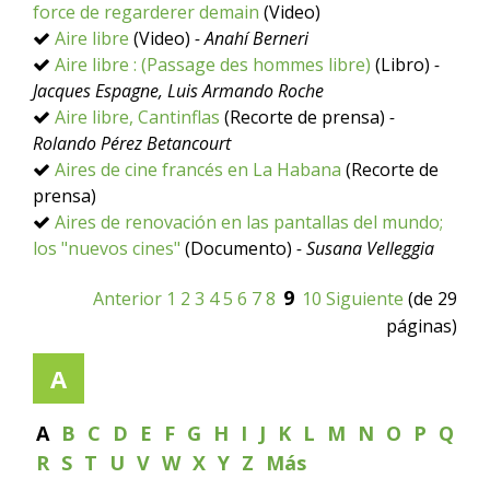
force de regarderer demain
(Video)
Aire libre
(Video)
- Anahí Berneri
Aire libre : (Passage des hommes libre)
(Libro)
-
Jacques Espagne, Luis Armando Roche
Aire libre, Cantinflas
(Recorte de prensa)
-
Rolando Pérez Betancourt
Aires de cine francés en La Habana
(Recorte de
prensa)
Aires de renovación en las pantallas del mundo;
los "nuevos cines"
(Documento)
- Susana Velleggia
9
Anterior
1
2
3
4
5
6
7
8
10
Siguiente
(de 29
páginas)
A
A
B
C
D
E
F
G
H
I
J
K
L
M
N
O
P
Q
R
S
T
U
V
W
X
Y
Z
Más