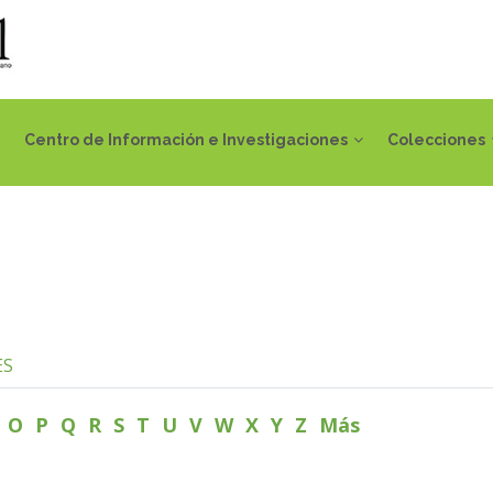
Centro de Información e Investigaciones
Colecciones
ES
N
O
P
Q
R
S
T
U
V
W
X
Y
Z
Más