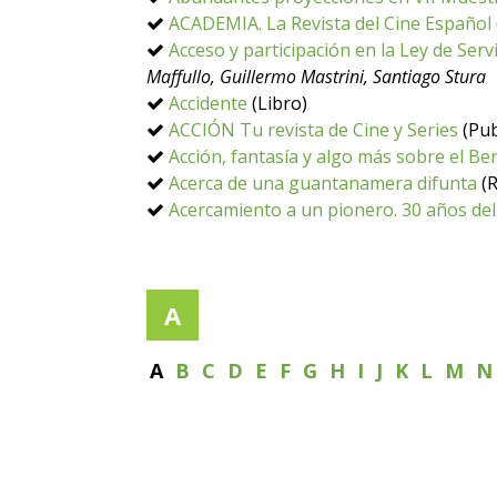
ACADEMIA. La Revista del Cine Español
Acceso y participación en la Ley de Ser
Maffullo, Guillermo Mastrini, Santiago Stura
Accidente
(Libro)
ACCIÓN Tu revista de Cine y Series
(Pub
Acción, fantasía y algo más sobre el Be
Acerca de una guantanamera difunta
(R
Acercamiento a un pionero. 30 años del
A
A
B
C
D
E
F
G
H
I
J
K
L
M