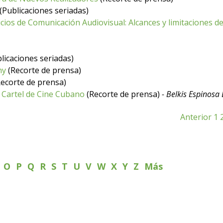
(Publicaciones seriadas)
vicios de Comunicación Audiovisual: Alcances y limitaciones 
licaciones seriadas)
ny
(Recorte de prensa)
ecorte de prensa)
 Cartel de Cine Cubano
(Recorte de prensa)
- Belkis Espinos
Anterior
1
N
O
P
Q
R
S
T
U
V
W
X
Y
Z
Más