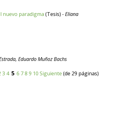
del nuevo paradigma
(Tesis)
- Eliana
a Estrada, Eduardo Muñoz Bachs
5
2
3
4
6
7
8
9
10
Siguiente
(de 29 páginas)