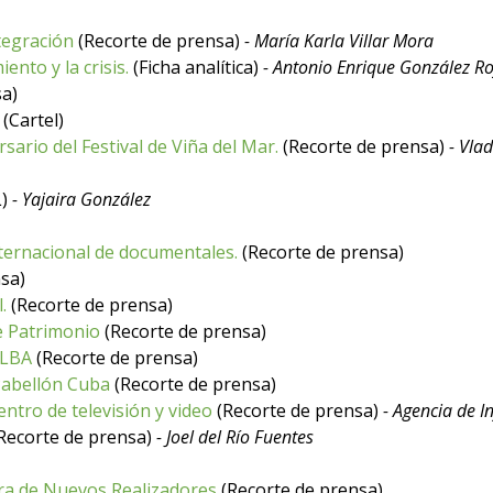
ntegración
(Recorte de prensa)
- María Karla Villar Mora
ento y la crisis.
(Ficha analítica)
- Antonio Enrique González Ro
sa)
(Cartel)
sario del Festival de Viña del Mar.
(Recorte de prensa)
- Vla
L)
- Yajaira González
nternacional de documentales.
(Recorte de prensa)
sa)
.
(Recorte de prensa)
e Patrimonio
(Recorte de prensa)
ALBA
(Recorte de prensa)
Pabellón Cuba
(Recorte de prensa)
ntro de televisión y video
(Recorte de prensa)
- Agencia de I
Recorte de prensa)
- Joel del Río Fuentes
ra de Nuevos Realizadores
(Recorte de prensa)