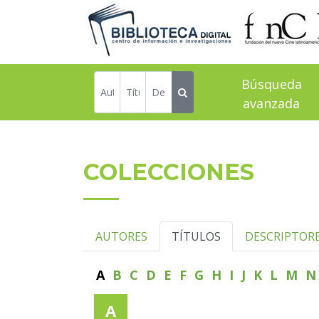
Búsqueda
avanzada
COLECCIONES
AUTORES
TÍTULOS
DESCRIPTOR
A
B
C
D
E
F
G
H
I
J
K
L
M
A