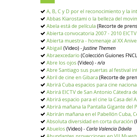
A, B, C y D por el reconocimiento y la i
Abbas Kiarostami o la belleza del movimi
Abela está de película
(Recorte de pren
Abierta convocatoria 2007 - 2010 EICTV
Abierta muestra - homenaje al XX Aniver
Abigail
(Video)
- Justine Themen
Abraexcedario
(Colección Guiones FNC
Abre los ojos
(Video)
- n/a
Abre Santiago sus puertas al festival i
Abril de cine en Gibara
(Recorte de pren
Abrirá Cuba espacios para cine nacional
Abrirá EICTV de San Antonio Cátedra d
Abrirá espacio para el cine la Casa del 
Abrirá mañana la Pantalla Gigante del 
Abrirán mañana en el Pabellón Cuba, Ce
Absoluta diversidad en corta duración
(
Abuelos
(Video)
- Carla Valencia Dávila
Abundantes proyecciones en VII Muest