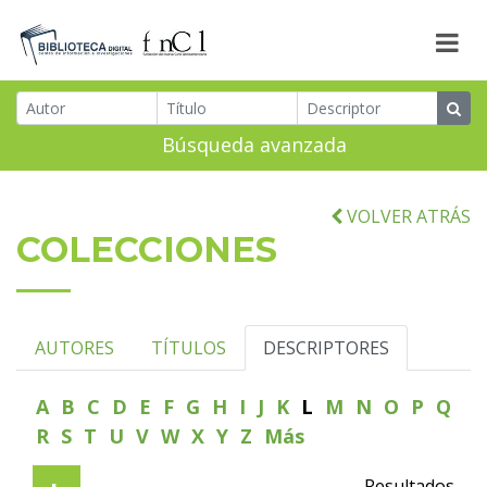
Búsqueda avanzada
VOLVER ATRÁS
COLECCIONES
AUTORES
TÍTULOS
DESCRIPTORES
A
B
C
D
E
F
G
H
I
J
K
L
M
N
O
P
Q
R
S
T
U
V
W
X
Y
Z
Más
Resultados