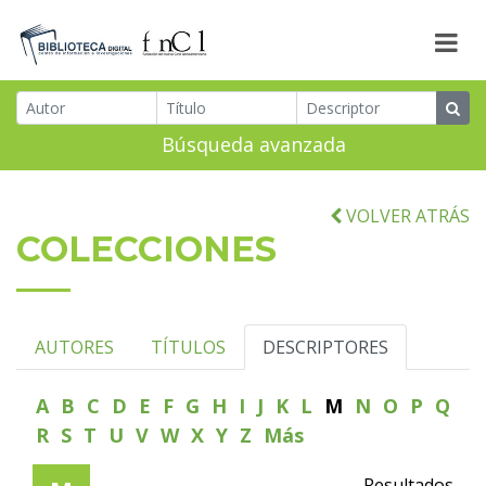
Búsqueda avanzada
VOLVER ATRÁS
COLECCIONES
AUTORES
TÍTULOS
DESCRIPTORES
A
B
C
D
E
F
G
H
I
J
K
L
M
N
O
P
Q
R
S
T
U
V
W
X
Y
Z
Más
Resultados