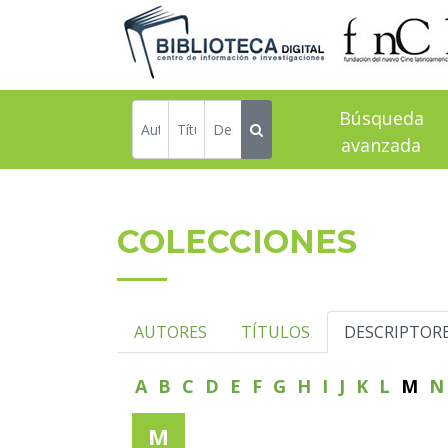
Búsqueda
avanzada
COLECCIONES
AUTORES
TÍTULOS
DESCRIPTOR
A
B
C
D
E
F
G
H
I
J
K
L
M
M