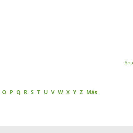
Ant
N
O
P
Q
R
S
T
U
V
W
X
Y
Z
Más