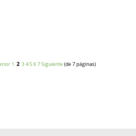
2
erior
1
3
4
5
6
7
Siguiente
(de 7 páginas)