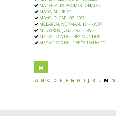
MATERIALES PROMOCIONALES
MAYO, ALFREDO F.
MAYOLO, CARLOS, 19??-
MCLAREN, NORMAN, 1914-1987
MEDEIROS, JOSÉ, 1921-1990
MEDIATECA DE TRES MUNDOS
MEDIATECA DEL TERCER MUNDO
M
A
B
C
D
E
F
G
H
I
J
K
L
M