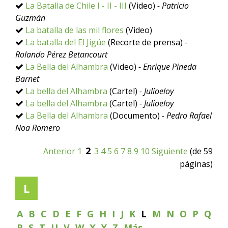
La Batalla de Chile I - II - III
(Video)
- Patricio
Guzmán
La batalla de las mil flores
(Video)
La batalla del El Jigüe
(Recorte de prensa)
-
Rolando Pérez Betancourt
La Bella del Alhambra
(Video)
- Enrique Pineda
Barnet
La bella del Alhambra
(Cartel)
- Julioeloy
La bella del Alhambra
(Cartel)
- Julioeloy
La Bella del Alhambra
(Documento)
- Pedro Rafael
Noa Romero
2
Anterior
1
3
4
5
6
7
8
9
10
Siguiente
(de 59
páginas)
L
A
B
C
D
E
F
G
H
I
J
K
L
M
N
O
P
Q
R
S
T
U
V
W
X
Y
Z
Más