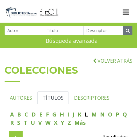
Búsqueda avanzada
VOLVER ATRÁS
COLECCIONES
AUTORES
TÍTULOS
DESCRIPTORES
A
B
C
D
E
F
G
H
I
J
K
L
M
N
O
P
Q
R
S
T
U
V
W
X
Y
Z
Más
Resultados