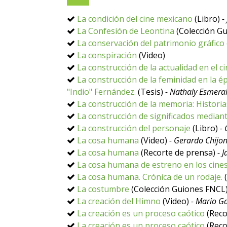
La condición del cine mexicano
(Libro)
-
La Confesión de Leontina
(Colección G
La conservación del patrimonio gráfico
La conspiración
(Video)
La construcción de la actualidad en el c
La construcción de la feminidad en la ép
"Indio" Fernández.
(Tesis)
- Nathaly Esmer
La construcción de la memoria: Histori
La construcción de significados mediant
La construcción del personaje
(Libro)
- 
La cosa humana
(Video)
- Gerardo Chijo
La cosa humana
(Recorte de prensa)
- 
La cosa humana de estreno en los cine
La cosa humana. Crónica de un rodaje.
(
La costumbre
(Colección Guiones FNCL
La creación del Himno
(Video)
- Mario Ga
La creación es un proceso caótico
(Reco
La creación es un proceso caótico
(Reco