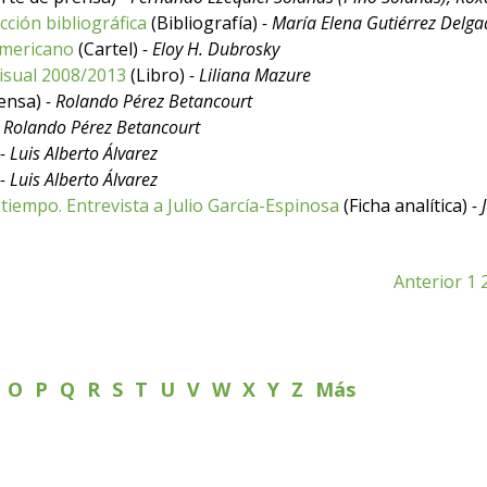
cción bibliográfica
(Bibliografía)
- María Elena Gutiérrez Delg
oamericano
(Cartel)
- Eloy H. Dubrosky
visual 2008/2013
(Libro)
- Liliana Mazure
rensa)
- Rolando Pérez Betancourt
- Rolando Pérez Betancourt
- Luis Alberto Álvarez
- Luis Alberto Álvarez
a tiempo. Entrevista a Julio García-Espinosa
(Ficha analítica)
-
Anterior
1
N
O
P
Q
R
S
T
U
V
W
X
Y
Z
Más