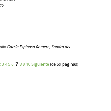
ado
 Julio García Espinosa Romero, Sandra del
7
2
3
4
5
6
8
9
10
Siguiente
(de 59 páginas)