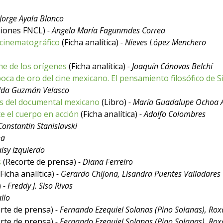
 Jorge Ayala Blanco
uiones FNCL)
- Angela María Fagunmdes Correa
 cinematográfico
(Ficha analítica)
- Nieves López Menchero
ine de los orígenes
(Ficha analítica)
- Joaquín Cánovas Belchí
oca de oro del cine mexicano. El pensamiento filosófico de S
alda Guzmán Velasco
as del documental mexicano
(Libro)
- María Guadalupe Ochoa Á
e el cuerpo en acción
(Ficha analítica)
- Adolfo Colombres
Constantin Stanislavski
na
Jaisy Izquierdo
s
(Recorte de prensa)
- Diana Ferreiro
Ficha analítica)
- Gerardo Chijona, Lisandra Puentes Valladares
)
- Freddy J. Siso Rivas
llo
rte de prensa)
- Fernando Ezequiel Solanas (Pino Solanas), Rox
rte de prensa)
- Fernando Ezequiel Solanas (Pino Solanas), Rox