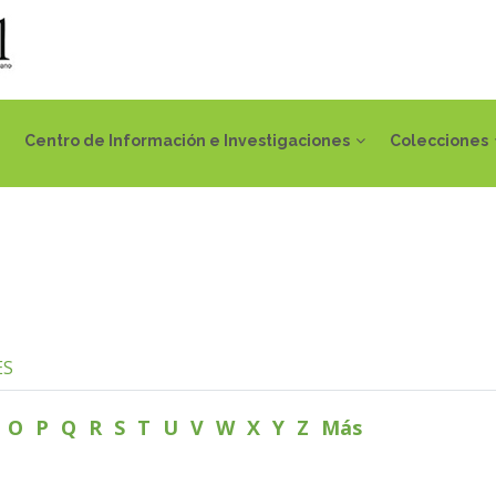
Centro de Información e Investigaciones
Colecciones
ES
N
O
P
Q
R
S
T
U
V
W
X
Y
Z
Más