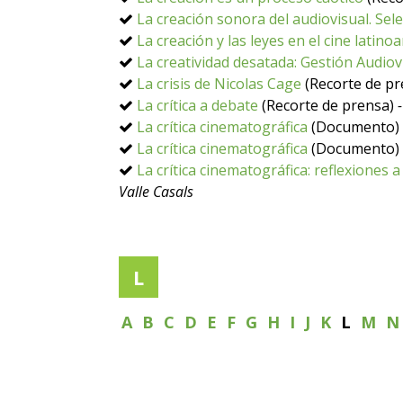
La creación sonora del audiovisual. Sele
La creación y las leyes en el cine latin
La creatividad desatada: Gestión Audio
La crisis de Nicolas Cage
(Recorte de p
La crítica a debate
(Recorte de prensa)
La crítica cinematográfica
(Documento)
La crítica cinematográfica
(Documento)
La crítica cinematográfica: reflexiones 
Valle Casals
L
A
B
C
D
E
F
G
H
I
J
K
L
M