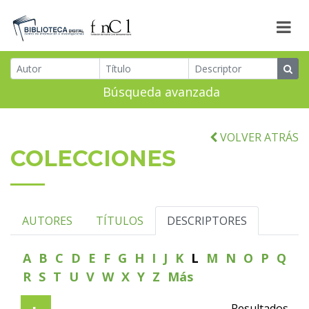
Búsqueda avanzada
VOLVER ATRÁS
COLECCIONES
AUTORES
TÍTULOS
DESCRIPTORES
A
B
C
D
E
F
G
H
I
J
K
L
M
N
O
P
Q
R
S
T
U
V
W
X
Y
Z
Más
Resultados