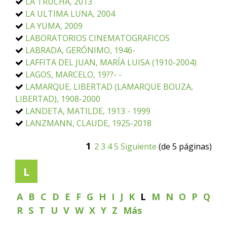
LA TRUCHA, 2013
LA ULTIMA LUNA, 2004
LA YUMA, 2009
LABORATORIOS CINEMATOGRAFICOS
LABRADA, GERÓNIMO, 1946-
LAFFITA DEL JUAN, MARÍA LUISA (1910-2004)
LAGOS, MARCELO, 19??- -
LAMARQUE, LIBERTAD (LAMARQUE BOUZA,
LIBERTAD), 1908-2000
LANDETA, MATILDE, 1913 - 1999
LANZMANN, CLAUDE, 1925-2018
1
2
3
4
5
Siguiente
(de 5 páginas)
L
A
B
C
D
E
F
G
H
I
J
K
L
M
N
O
P
Q
R
S
T
U
V
W
X
Y
Z
Más