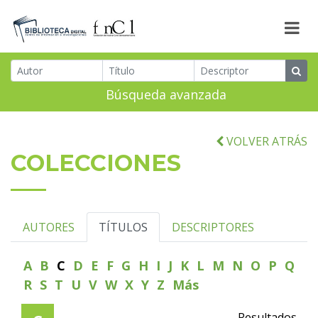
Búsqueda avanzada
VOLVER ATRÁS
COLECCIONES
AUTORES
TÍTULOS
DESCRIPTORES
A
B
C
D
E
F
G
H
I
J
K
L
M
N
O
P
Q
R
S
T
U
V
W
X
Y
Z
Más
Resultados