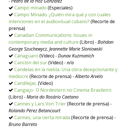
- Pedro de la Hoz González
Campo minado
(Especiales)
Campo Minado. ¿Quién mira qué y con cuales
intenciones en el audiovisual cubano?
(Recorte de
prensa)
Canadian Communications: Issues in
contemporary media and culture
(Libro)
- Bohdan
George Szuchewycz, Jeannette Marie Sloniowski
Canaguaro
(Video)
- Dunav Kuzmanich
Canción del sur
(Video)
- n/a
Candelas en la niebla. Una obra decepcionante y
mediocre
(Recorte de prensa)
- Alberto Arvelo
Candilejas.
(Video)
Cangaço- O Nordestern no Cinema Brasileiro
(Libro)
- Maria do Rosário Caetano
Cannes y Lars Von Trier
(Recorte de prensa)
-
Rolando Pérez Betancourt
Cannes, una cierta mirada
(Recorte de prensa)
-
Bruno Barreto