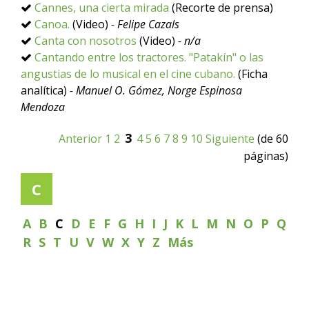
Cannes, una cierta mirada
(Recorte de prensa)
Canoa.
(Video)
- Felipe Cazals
Canta con nosotros
(Video)
- n/a
Cantando entre los tractores. "Patakín" o las
angustias de lo musical en el cine cubano.
(Ficha
analítica)
- Manuel O. Gómez, Norge Espinosa
Mendoza
3
Anterior
1
2
4
5
6
7
8
9
10
Siguiente
(de 60
páginas)
C
A
B
C
D
E
F
G
H
I
J
K
L
M
N
O
P
Q
R
S
T
U
V
W
X
Y
Z
Más