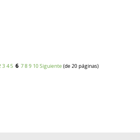
6
2
3
4
5
7
8
9
10
Siguiente
(de 20 páginas)