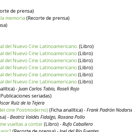
orte de prensa)
n la memoria
(Recorte de prensa)
nsa)
onal del Nuevo Cine Latinoamericano.
(Libro)
onal del Nuevo Cine Latinoamericano
(Libro)
onal del Nuevo Cine Latinoamericano
(Libro)
onal del Nuevo Cine Latinoamericano
(Libro)
onal del Nuevo Cine Latinoamericano
(Libro)
onal del Nuevo Cine Latinoamericano
(Libro)
alítica)
- Juan Carlos Tabío, Roseli Rojo
Publicaciones seriadas)
Oscar Ruíz de la Tejera
 del cine Postmoderno)
(Ficha analítica)
- Frank Padrón Nodarse
nsa)
- Beatriz Valdés Fidalgo, Roxana Pollo
ine vueltas a contar
(Libro)
- Rufo Caballero
anic?
(Recorte de prensa)
- Joel del Río Fuentes