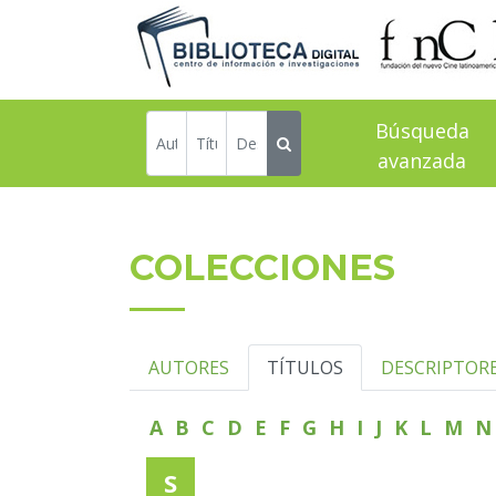
Búsqueda
avanzada
COLECCIONES
AUTORES
TÍTULOS
DESCRIPTOR
A
B
C
D
E
F
G
H
I
J
K
L
M
S