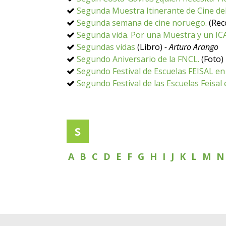
Segunda Muestra Itinerante de Cine de
Segunda semana de cine noruego.
(Rec
Segunda vida. Por una Muestra y un IC
Segundas vidas
(Libro)
- Arturo Arango
Segundo Aniversario de la FNCL.
(Foto)
Segundo Festival de Escuelas FEISAL e
Segundo Festival de las Escuelas Feisa
S
A
B
C
D
E
F
G
H
I
J
K
L
M