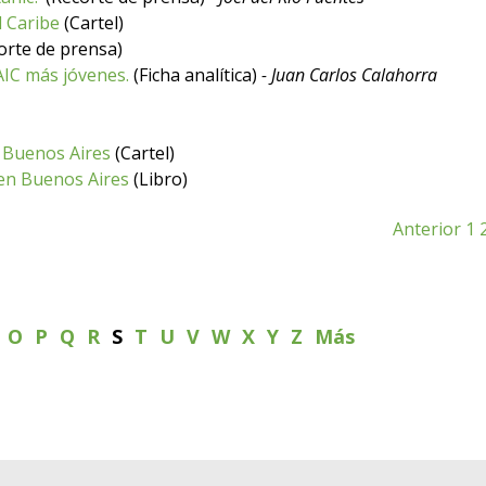
l Caribe
(Cartel)
orte de prensa)
AIC más jóvenes.
(Ficha analítica)
- Juan Carlos Calahorra
n Buenos Aires
(Cartel)
l en Buenos Aires
(Libro)
Anterior
1
N
O
P
Q
R
S
T
U
V
W
X
Y
Z
Más