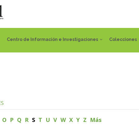
Centro de Información e Investigaciones
Colecciones
ES
N
O
P
Q
R
S
T
U
V
W
X
Y
Z
Más