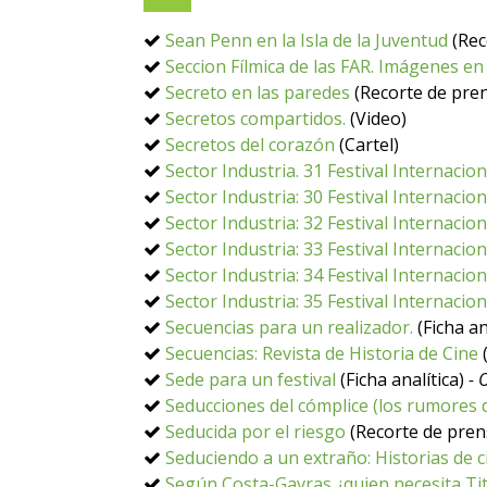
Sean Penn en la Isla de la Juventud
(Rec
Seccion Fílmica de las FAR. Imágenes e
Secreto en las paredes
(Recorte de pre
Secretos compartidos.
(Video)
Secretos del corazón
(Cartel)
Sector Industria. 31 Festival Internaci
Sector Industria: 30 Festival Internaci
Sector Industria: 32 Festival Internaci
Sector Industria: 33 Festival Internaci
Sector Industria: 34 Festival Internaci
Sector Industria: 35 Festival Internaci
Secuencias para un realizador.
(Ficha an
Secuencias: Revista de Historia de Cine
(
Sede para un festival
(Ficha analítica)
- 
Seducciones del cómplice (los rumores
Seducida por el riesgo
(Recorte de pre
Seduciendo a un extraño: Historias de c
Según Costa-Gavras ¿quien necesita Tit