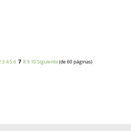
7
2
3
4
5
6
8
9
10
Siguiente
(de 60 páginas)