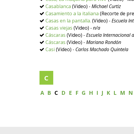
Casablanca
(Video)
- Michael Curtiz
Casamiento a la italiana
(Recorte de pr
Casas en la pantalla.
(Video)
- Escuela In
Casas viejas
(Video)
- n/a
Cáscaras
(Video)
- Escuela Internacional 
Cáscaras
(Video)
- Mariana Rondón
Casi
(Video)
- Carlos Machado Quintela
C
A
B
C
D
E
F
G
H
I
J
K
L
M