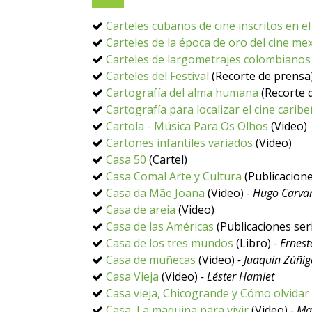
Carteles cubanos de cine inscritos en
Carteles de la época de oro del cine m
Carteles de largometrajes colombianos 
Carteles del Festival
(Recorte de prensa
Cartografía del alma humana
(Recorte 
Cartografía para localizar el cine carib
Cartola - Música Para Os Olhos
(Video)
Cartones infantiles variados
(Video)
Casa 50
(Cartel)
Casa Comal Arte y Cultura
(Publicacione
Casa da Mãe Joana
(Video)
- Hugo Carva
Casa de areia
(Video)
Casa de las Américas
(Publicaciones ser
Casa de los tres mundos
(Libro)
- Ernes
Casa de muñecas
(Video)
- Juaquín Zúñi
Casa Vieja
(Video)
- Léster Hamlet
Casa vieja, Chicogrande y Cómo olvidar
Casa, La maquina para vivir
(Video)
- Ma