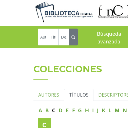
Búsqueda
avanzada
COLECCIONES
AUTORES
TÍTULOS
DESCRIPTOR
A
B
C
D
E
F
G
H
I
J
K
L
M
C