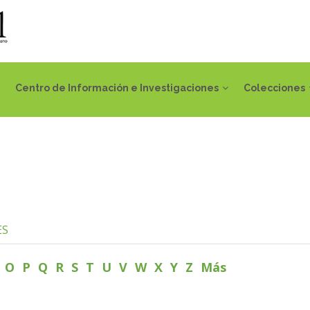
Centro de Información e Investigaciones
Colecciones
ES
N
O
P
Q
R
S
T
U
V
W
X
Y
Z
Más