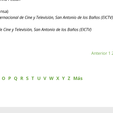
ensa)
ternacional de Cine y Televisión, San Antonio de los Baños (EICTV)
de Cine y Televisión, San Antonio de los Baños (EICTV)
Anterior
1
N
O
P
Q
R
S
T
U
V
W
X
Y
Z
Más