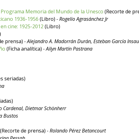
 el Programa Memoria del Mundo de la Unesco
(Recorte de pr
exicano 1936-1956
(Libro)
- Rogelio Agrasánchez Jr
en cine: 1925-2012
(Libro)
)
de prensa)
- Alejandro A. Madorrán Durán, Esteban García Insau
eño
(Ficha analítica)
- Ailyn Martín Pastrana
s seriadas)
na
iadas)
to Cardenal, Dietmar Schönherr
ga Bustos
(Recorte de prensa)
- Rolando Pérez Betancourt
rina Pessah