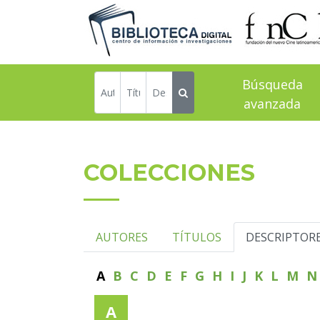
Búsqueda
avanzada
COLECCIONES
AUTORES
TÍTULOS
DESCRIPTOR
A
B
C
D
E
F
G
H
I
J
K
L
M
A