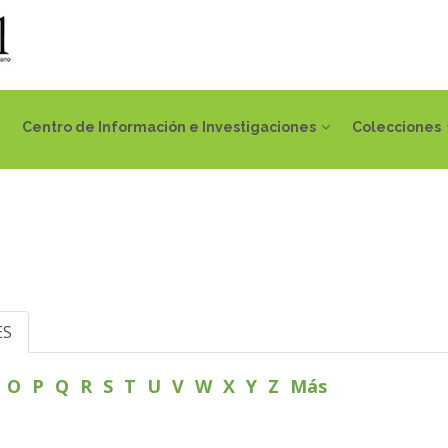
Centro de Información e Investigaciones
Colecciones
ES
N
O
P
Q
R
S
T
U
V
W
X
Y
Z
Más