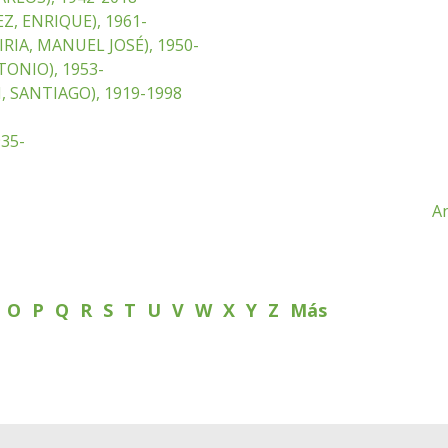
, ENRIQUE), 1961-
RIA, MANUEL JOSÉ), 1950-
ONIO), 1953-
 SANTIAGO), 1919-1998
35-
An
N
O
P
Q
R
S
T
U
V
W
X
Y
Z
Más