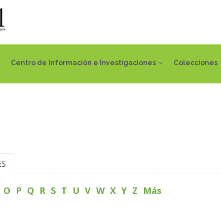
Centro de Información e Investigaciones
Colecciones
ES
N
O
P
Q
R
S
T
U
V
W
X
Y
Z
Más