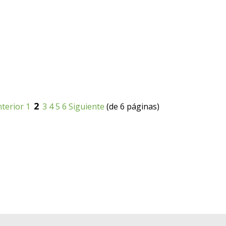
2
terior
1
3
4
5
6
Siguiente
(de 6 páginas)