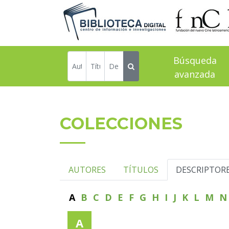
Búsqueda
avanzada
COLECCIONES
AUTORES
TÍTULOS
DESCRIPTOR
A
B
C
D
E
F
G
H
I
J
K
L
M
A