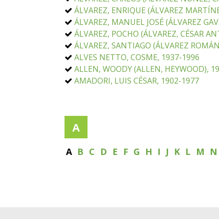
ÁLVAREZ, ENRIQUE (ÁLVAREZ MARTÍNEZ
ÁLVAREZ, MANUEL JOSÉ (ÁLVAREZ GAVI
ÁLVAREZ, POCHO (ÁLVAREZ, CÉSAR ANT
ÁLVAREZ, SANTIAGO (ÁLVAREZ ROMÁN,
ALVES NETTO, COSME, 1937-1996
ALLEN, WOODY (ALLEN, HEYWOOD), 19
AMADORI, LUIS CÉSAR, 1902-1977
A
A
B
C
D
E
F
G
H
I
J
K
L
M