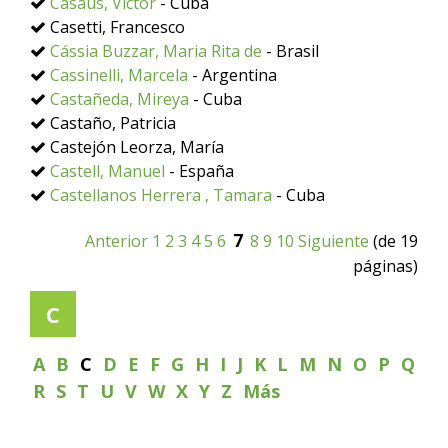
Casaus, Víctor
- Cuba
Casetti, Francesco
Cássia Buzzar, Maria Rita de
- Brasil
Cassinelli, Marcela
- Argentina
Castañeda, Mireya
- Cuba
Castaño, Patricia
Castejón Leorza, María
Castell, Manuel
- España
Castellanos Herrera , Tamara
- Cuba
7
Anterior
1
2
3
4
5
6
8
9
10
Siguiente
(de 19
páginas)
C
A
B
C
D
E
F
G
H
I
J
K
L
M
N
O
P
Q
R
S
T
U
V
W
X
Y
Z
Más