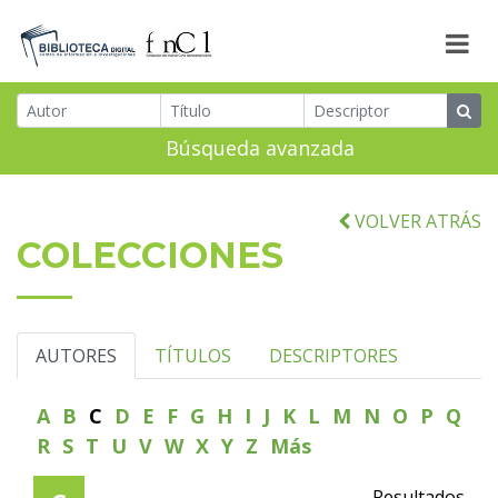
Búsqueda avanzada
VOLVER ATRÁS
COLECCIONES
AUTORES
TÍTULOS
DESCRIPTORES
A
B
C
D
E
F
G
H
I
J
K
L
M
N
O
P
Q
R
S
T
U
V
W
X
Y
Z
Más
Resultados