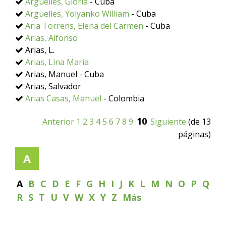
Argüelles, Gloria
- Cuba
Argüelles, Yolyanko William
- Cuba
Aria Torrens, Elena del Carmen
- Cuba
Arias, Alfonso
Arias, L.
Arias, Lina María
Arias, Manuel - Cuba
Arias, Salvador
Arias Casas, Manuel
- Colombia
10
Anterior
1
2
3
4
5
6
7
8
9
Siguiente
(de 13
páginas)
A
A
B
C
D
E
F
G
H
I
J
K
L
M
N
O
P
Q
R
S
T
U
V
W
X
Y
Z
Más