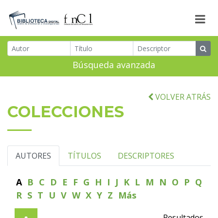
Búsqueda avanzada
VOLVER ATRÁS
COLECCIONES
AUTORES
TÍTULOS
DESCRIPTORES
A
B
C
D
E
F
G
H
I
J
K
L
M
N
O
P
Q
R
S
T
U
V
W
X
Y
Z
Más
Resultados