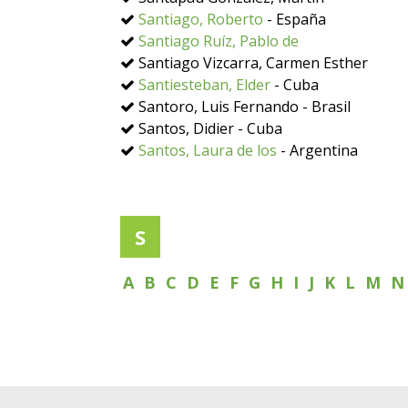
Santiago, Roberto
- España
Santiago Ruíz, Pablo de
Santiago Vizcarra, Carmen Esther
Santiesteban, Elder
- Cuba
Santoro, Luis Fernando - Brasil
Santos, Didier - Cuba
Santos, Laura de los
- Argentina
S
A
B
C
D
E
F
G
H
I
J
K
L
M