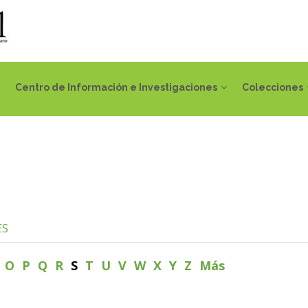
Centro de Información e Investigaciones
Colecciones
ES
N
O
P
Q
R
S
T
U
V
W
X
Y
Z
Más