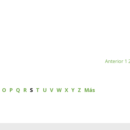
Anterior
1
N
O
P
Q
R
S
T
U
V
W
X
Y
Z
Más