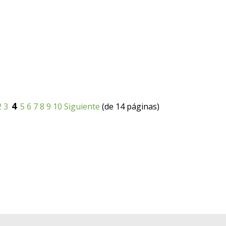
4
2
3
5
6
7
8
9
10
Siguiente
(de 14 páginas)