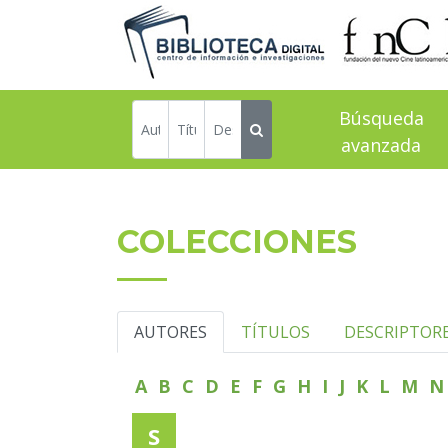
Búsqueda
avanzada
COLECCIONES
AUTORES
TÍTULOS
DESCRIPTOR
A
B
C
D
E
F
G
H
I
J
K
L
M
S