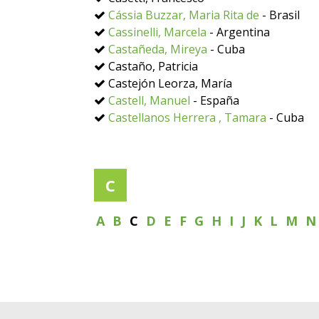
Cássia Buzzar, Maria Rita de
- Brasil
Cassinelli, Marcela
- Argentina
Castañeda, Mireya
- Cuba
Castaño, Patricia
Castejón Leorza, María
Castell, Manuel
- España
Castellanos Herrera , Tamara
- Cuba
C
A
B
C
D
E
F
G
H
I
J
K
L
M