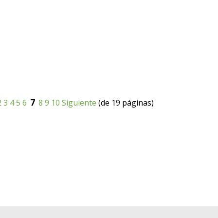
7
2
3
4
5
6
8
9
10
Siguiente
(de 19 páginas)