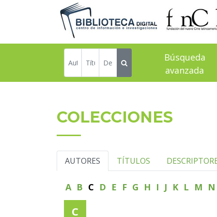
Búsqueda
avanzada
COLECCIONES
AUTORES
TÍTULOS
DESCRIPTOR
A
B
C
D
E
F
G
H
I
J
K
L
M
C