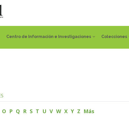
Centro de Información e Investigaciones
Colecciones
ES
N
O
P
Q
R
S
T
U
V
W
X
Y
Z
Más