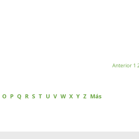
Anterior
1
N
O
P
Q
R
S
T
U
V
W
X
Y
Z
Más