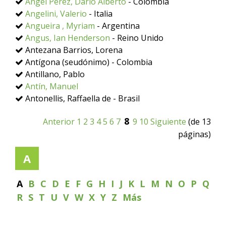
Ángel Pérez, Darío Alberto
- Colombia
Angelini, Valerio
- Italia
Angueira , Myriam
- Argentina
Angus, Ian Henderson
- Reino Unido
Antezana Barrios, Lorena
Antígona (seudónimo) - Colombia
Antillano, Pablo
Antín, Manuel
Antonellis, Raffaella de - Brasil
8
Anterior
1
2
3
4
5
6
7
9
10
Siguiente
(de 13
páginas)
A
A
B
C
D
E
F
G
H
I
J
K
L
M
N
O
P
Q
R
S
T
U
V
W
X
Y
Z
Más