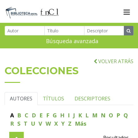
Búsqueda avanzada
VOLVER ATRÁS
COLECCIONES
AUTORES
TÍTULOS
DESCRIPTORES
A
B
C
D
E
F
G
H
I
J
K
L
M
N
O
P
Q
R
S
T
U
V
W
X
Y
Z
Más
Resultados