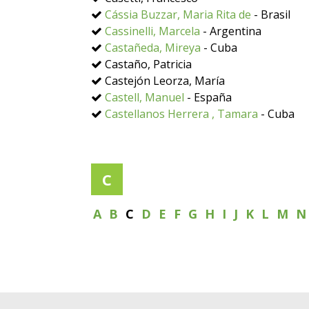
Cássia Buzzar, Maria Rita de
- Brasil
Cassinelli, Marcela
- Argentina
Castañeda, Mireya
- Cuba
Castaño, Patricia
Castejón Leorza, María
Castell, Manuel
- España
Castellanos Herrera , Tamara
- Cuba
C
A
B
C
D
E
F
G
H
I
J
K
L
M