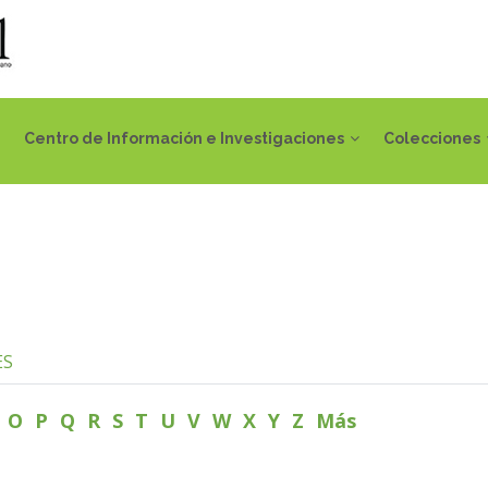
Centro de Información e Investigaciones
Colecciones
ES
N
O
P
Q
R
S
T
U
V
W
X
Y
Z
Más