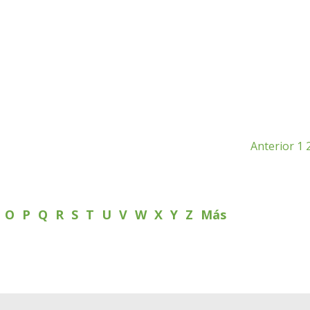
Anterior
1
N
O
P
Q
R
S
T
U
V
W
X
Y
Z
Más