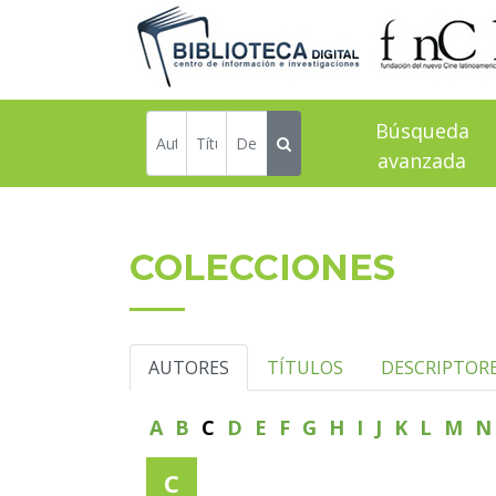
Búsqueda
avanzada
COLECCIONES
AUTORES
TÍTULOS
DESCRIPTOR
A
B
C
D
E
F
G
H
I
J
K
L
M
C