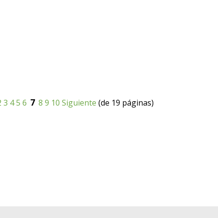
7
2
3
4
5
6
8
9
10
Siguiente
(de 19 páginas)