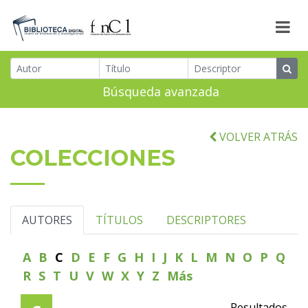
Búsqueda avanzada
VOLVER ATRÁS
COLECCIONES
AUTORES
TÍTULOS
DESCRIPTORES
A
B
C
D
E
F
G
H
I
J
K
L
M
N
O
P
Q
R
S
T
U
V
W
X
Y
Z
Más
Resultados