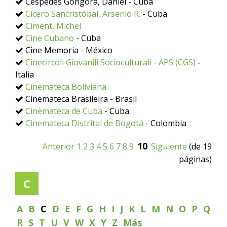
Céspedes Góngora, Daniel - Cuba
Cicero Sancristóbal, Arsenio R.
- Cuba
Ciment, Michel
Cine Cubano
- Cuba
Cine Memoria - México
Cinecircoli Giovanili Socioculturali - APS (CGS)
-
Italia
Cinemateca Boliviana
Cinemateca Brasileira - Brasil
Cinemateca de Cuba
- Cuba
Cinemateca Distrital de Bogotá
- Colombia
10
Anterior
1
2
3
4
5
6
7
8
9
Siguiente
(de 19
páginas)
C
A
B
C
D
E
F
G
H
I
J
K
L
M
N
O
P
Q
R
S
T
U
V
W
X
Y
Z
Más