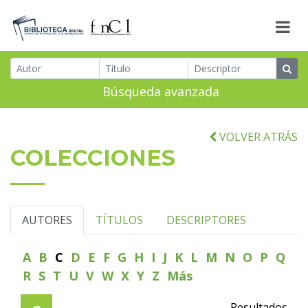
Búsqueda avanzada
VOLVER ATRÁS
COLECCIONES
AUTORES
TÍTULOS
DESCRIPTORES
A
B
C
D
E
F
G
H
I
J
K
L
M
N
O
P
Q
R
S
T
U
V
W
X
Y
Z
Más
Resultados