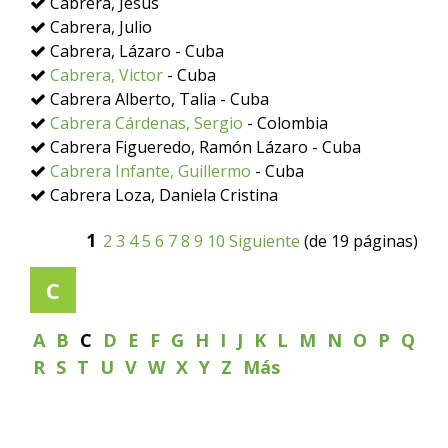
Cabrera, Jesús
Cabrera, Julio
Cabrera, Lázaro - Cuba
Cabrera, Victor
- Cuba
Cabrera Alberto, Talia - Cuba
Cabrera Cárdenas, Sergio
- Colombia
Cabrera Figueredo, Ramón Lázaro - Cuba
Cabrera Infante, Guillermo
- Cuba
Cabrera Loza, Daniela Cristina
1
2
3
4
5
6
7
8
9
10
Siguiente
(de 19 páginas)
C
A
B
C
D
E
F
G
H
I
J
K
L
M
N
O
P
Q
R
S
T
U
V
W
X
Y
Z
Más