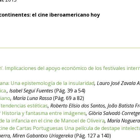
continentes: el cine iberoamericano hoy
’. Implicaciones del apoyo económico de los festivales inter
cana: Una epistemología de la insularidad
, Lauro José Zavala 
ica.
, Isabel Seguí Fuentes
(Pág. 39 a 54)
biano
, María Luna Rassa
(Pág. 69 a 82)
tendencias estéticas
, Roberto Elísio dos Santos, João Batista 
 Historia y fantasma entre imágenes
, Glòria Salvadó Corretg
e la infancia en el cine de Manoel de Oliveira
, María Noguera
 cine de Cartas Portuguesas Una película de destape intelect
uerra, Miren Gabantxo Uriagereka
(Pág. 127 a 140)