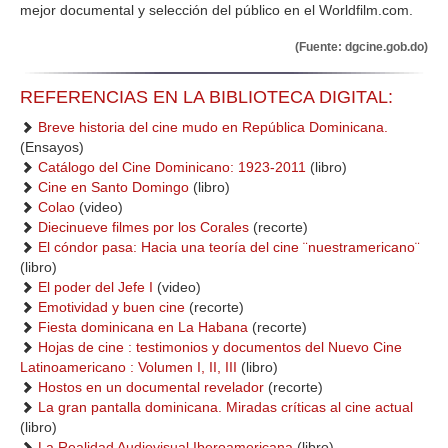
mejor documental y selección del público en el Worldfilm.com.
(Fuente: dgcine.gob.do)
REFERENCIAS EN LA BIBLIOTECA DIGITAL:
Breve historia del cine mudo en República Dominicana.
(Ensayos)
Catálogo del Cine Dominicano: 1923-2011
(libro)
Cine en Santo Domingo
(libro)
Colao
(video)
Diecinueve filmes por los Corales
(recorte)
El cóndor pasa: Hacia una teoría del cine ¨nuestramericano¨
(libro)
El poder del Jefe I
(video)
Emotividad y buen cine
(recorte)
Fiesta dominicana en La Habana
(recorte)
Hojas de cine : testimonios y documentos del Nuevo Cine
Latinoamericano : Volumen I, II, III
(libro)
Hostos en un documental revelador
(recorte)
La gran pantalla dominicana. Miradas críticas al cine actual
(libro)
La Realidad Audiovisual Iberoamericana
(libro)