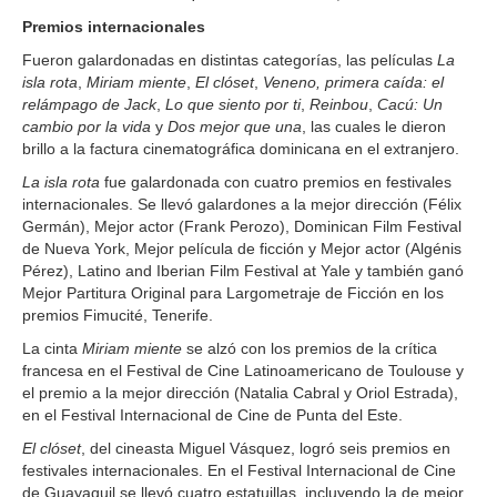
Premios internacionales
Fueron galardonadas en distintas categorías, las películas
La
isla rota
,
Miriam miente
,
El clóset
,
Veneno, primera caída: el
relámpago de Jack
,
Lo que siento por ti
,
Reinbou
,
Cacú: Un
cambio por la vida
y
Dos mejor que una
, las cuales le dieron
brillo a la factura cinematográfica dominicana en el extranjero.
La isla rota
fue galardonada con cuatro premios en festivales
internacionales. Se llevó galardones a la mejor dirección (Félix
Germán), Mejor actor (Frank Perozo), Dominican Film Festival
de Nueva York, Mejor película de ficción y Mejor actor (Algénis
Pérez), Latino and Iberian Film Festival at Yale y también ganó
Mejor Partitura Original para Largometraje de Ficción en los
premios Fimucité, Tenerife.
La cinta
Miriam miente
se alzó con los premios de la crítica
francesa en el Festival de Cine Latinoamericano de Toulouse y
el premio a la mejor dirección (Natalia Cabral y Oriol Estrada),
en el Festival Internacional de Cine de Punta del Este.
El clóset
, del cineasta Miguel Vásquez, logró seis premios en
festivales internacionales. En el Festival Internacional de Cine
de Guayaquil se llevó cuatro estatuillas, incluyendo la de mejor