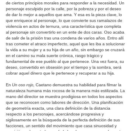
de ciertos principios morales para responder a la necesidad. Un
GALERIA
personaje esculpido por la calle, por la pobreza y por el deseo
de dar lo mejor a aquellos que ama. Y esa es la pieza clave, lo
que enriquece al personaje, lo que convierte sus ramalazos de
violencia en actos de ternura, una característica que completa
al personaje sin convertirlo en un ente de dos caras. Oso acaba
de salir de la prisión tras una condena de varios años. Entro allí
tras cometer el atraco imperfecto, aquel que les iba a solucionar
la vida a su mujer y a su hija de un año, sin embargo se cruzará
en el camino su mala suerte crónica, rasgo trágico y
fundamental de ese pueblo al que pertenece. Una vez fuera, su
deseo, convertido en obsesión por el tiempo y la sombra, será
cobrar aquel dinero que le pertenece y recuperar a su hija.
En
Un oso rojo,
Caetano demuestra su habilidad para filmar la
naturaleza humana más rocosa de la manera más estilizada. La
mano del director se muestra prodigiosa en todos los aspectos
que se reconocen como labores de dirección. Una planificación
de geometría exacta, una clara definición de la distancia
respecto a los personajes, acercándose progresiva y
sigilosamente en la búsqueda de la perfecta definición de sus
facciones, un sentido del movimiento que casa sinuosidad y