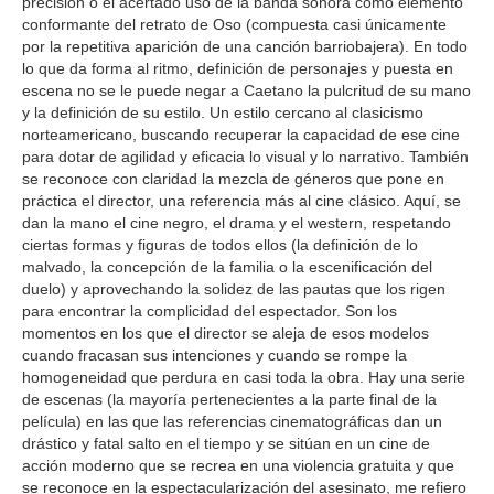
precisión o el acertado uso de la banda sonora como elemento
conformante del retrato de Oso (compuesta casi únicamente
por la repetitiva aparición de una canción barriobajera). En todo
lo que da forma al ritmo, definición de personajes y puesta en
escena no se le puede negar a Caetano la pulcritud de su mano
y la definición de su estilo. Un estilo cercano al clasicismo
norteamericano, buscando recuperar la capacidad de ese cine
para dotar de agilidad y eficacia lo visual y lo narrativo. También
se reconoce con claridad la mezcla de géneros que pone en
práctica el director, una referencia más al cine clásico. Aquí, se
dan la mano el cine negro, el drama y el western, respetando
ciertas formas y figuras de todos ellos (la definición de lo
malvado, la concepción de la familia o la escenificación del
duelo) y aprovechando la solidez de las pautas que los rigen
para encontrar la complicidad del espectador. Son los
momentos en los que el director se aleja de esos modelos
cuando fracasan sus intenciones y cuando se rompe la
homogeneidad que perdura en casi toda la obra. Hay una serie
de escenas (la mayoría pertenecientes a la parte final de la
película) en las que las referencias cinematográficas dan un
drástico y fatal salto en el tiempo y se sitúan en un cine de
acción moderno que se recrea en una violencia gratuita y que
se reconoce en la espectacularización del asesinato, me refiero